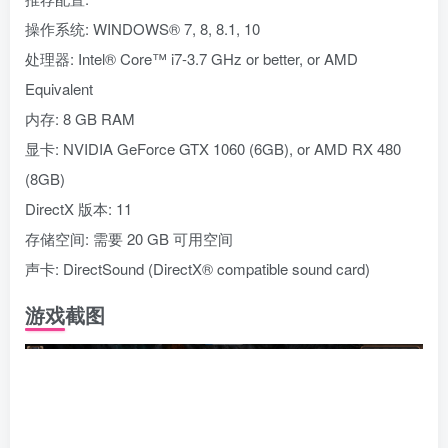
操作系统: WINDOWS® 7, 8, 8.1, 10
处理器: Intel® Core™ i7-3.7 GHz or better, or AMD
Equivalent
内存: 8 GB RAM
显卡: NVIDIA GeForce GTX 1060 (6GB), or AMD RX 480
(8GB)
DirectX 版本: 11
存储空间: 需要 20 GB 可用空间
声卡: DirectSound (DirectX® compatible sound card)
游戏截图