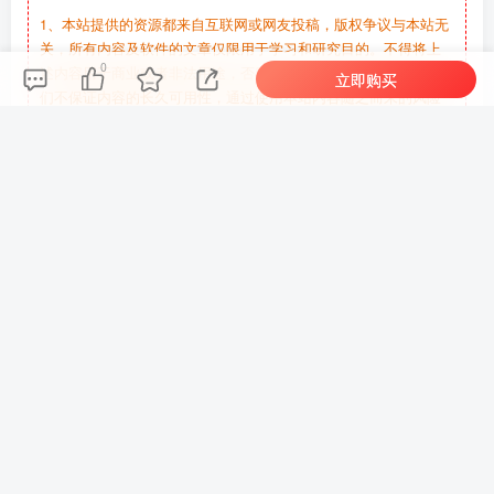
1、本站提供的资源都来自互联网或网友投稿，版权争议与本站无
关，所有内容及软件的文章仅限用于学习和研究目的。不得将上
0
述内容用于商业或者非法用途，否则，一切后果请用户自负，我
立即购买
们不保证内容的长久可用性，通过使用本站内容随之而来的风险
与本站无关，您必须在下载后的24个小时之内，从您的电脑/手机
中彻底删除上述内容。如果您喜欢该程序，请支持正版软件，购
买注册，得到更好的正版服务。侵删请致信E-mail：
b2313853@gmail.com.
2、本站所有资源的费用均为资源寻找、测试、修复等的人工费
用，并非源码教程等的实际费用！
3、如有链接无法下载、失效或广告，请留言或者联系管理员处
理！
4、安装指导可以进群，看到一定会回复！
THE END
策略模拟
# 单人
# 冒险
# 独立
# 氛围
# 角色扮演