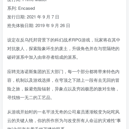
系列: Encased
发行日期: 2021 年 9 月 7 日
抢先体验日期: 2019 年 9 月 26 日
设定在反乌托邦背景下的科幻战术RPG游戏，玩家将在其中
对抗敌人，探索险象环生的废土，升级角色并在与世隔绝的
破碎派系中加入由幸存者组成的派系。
应聘克洛诺斯集团的五大部门，每一个部分都将带来特色内
容，机制以及游戏选择，在穹顶之下踏上一段有去无回的冒
险之旅，躲避危险辐射，异象点以及穷凶极恶的敌对生物，
寻找独一无二的工艺品。
从游戏开始时的一名平淡无奇的公司雇员逐渐蜕变为叱咤风
云的关键人物，你的所作所为与改变所有人命运的灾难性“事
故”之间存在着千丝万缕的联系。