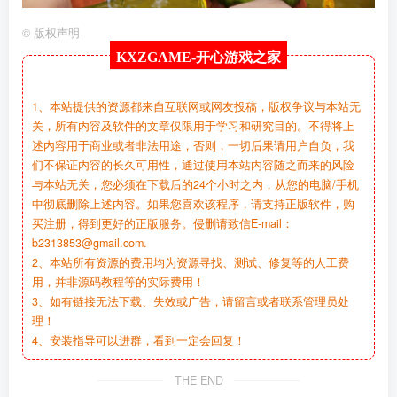
©
版权声明
KXZGAME-
开心游戏之家
1、本站提供的资源都来自互联网或网友投稿，版权争议与本站无
关，所有内容及软件的文章仅限用于学习和研究目的。不得将上
述内容用于商业或者非法用途，否则，一切后果请用户自负，我
们不保证内容的长久可用性，通过使用本站内容随之而来的风险
与本站无关，您必须在下载后的24个小时之内，从您的电脑/手机
中彻底删除上述内容。如果您喜欢该程序，请支持正版软件，购
买注册，得到更好的正版服务。侵删请致信E-mail：
b2313853@gmail.com.
2、本站所有资源的费用均为资源寻找、测试、修复等的人工费
用，并非源码教程等的实际费用！
3、如有链接无法下载、失效或广告，请留言或者联系管理员处
理！
4、安装指导可以进群，看到一定会回复！
THE END