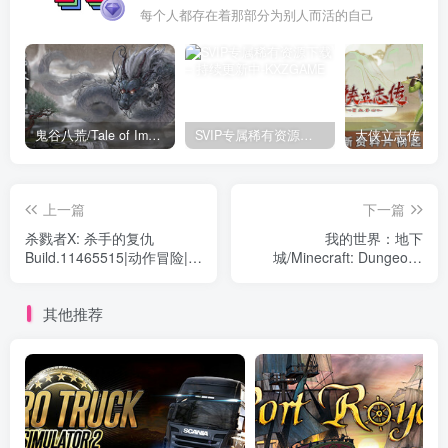
每个人都存在着那部分为别人而活的自己
鬼谷八荒/Tale of Immortal v1.2.105.259|角色扮演|容量27.4GB|免安装绿色中文版
SVIP专属稀有资源下载 – 持续更新中
上一篇
下一篇
杀戮者X: 杀手的复仇
我的世界：地下
Build.11465515|动作冒险|容
城/Minecraft: Dungeons
量2.2GB|免安装绿色中文版
v1.17.0.0|角色扮演|容量
5.5GB|免安装绿色中文版
其他推荐