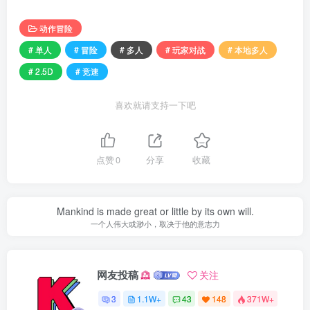
动作冒险
# 单人
# 冒险
# 多人
# 玩家对战
# 本地多人
# 2.5D
# 竞速
喜欢就请支持一下吧
点赞
0
分享
收藏
Mankind is made great or little by its own will.
一个人伟大或渺小，取决于他的意志力
网友投稿
关注
3
1.1W+
43
148
371W+