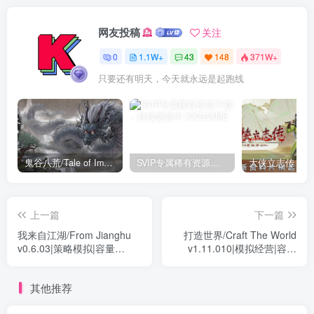
网友投稿
关注
0
1.1W+
43
148
371W+
只要还有明天，今天就永远是起跑线
鬼谷八荒/Tale of Immortal v1.2.105.259|角色扮演|容量27.4GB|免安装绿色中文版
SVIP专属稀有资源下载 – 持续更新中
上一篇
下一篇
我来自江湖/From Jianghu
打造世界/Craft The World
v0.6.03|策略模拟|容量
v1.11.010|模拟经营|容量
304M|免安装绿色中文版
1.1GB|免安装绿色中文版
其他推荐