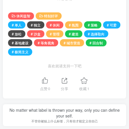
休闲益智
特别好评
# 单人
# 独立
# 休闲
# 氛围
# 策略
# 可爱
# 放松
# 沙盒
# 管理
# 建造
# 选择取向
# 基地建设
# 等角视角
# 城市营造
# 回合制
# 极简主义
喜欢就请支持一下吧
点赞
0
分享
收藏
1
No matter what label is thrown your way, only you can define
your self.
不管你被贴上什么标签，只有你才能定义你自己