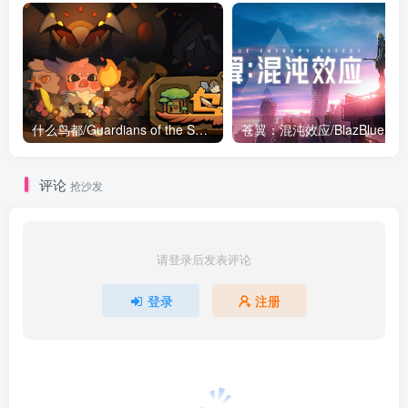
什么鸟都/Guardians of the Sanctree Build.17141115|策略模拟|容量6.5GB|免安装绿色中文版
苍翼：混
评论
抢沙发
请登录后发表评论
登录
注册