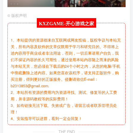
©
版权声明
KXZGAME-
开心游戏之家
1、本站提供的资源都来自互联网或网友投稿，版权争议与本站无
关，所有内容及软件的文章仅限用于学习和研究目的。不得将上
述内容用于商业或者非法用途，否则，一切后果请用户自负，我
们不保证内容的长久可用性，通过使用本站内容随之而来的风险
与本站无关，您必须在下载后的24个小时之内，从您的电脑/手机
中彻底删除上述内容。如果您喜欢该程序，请支持正版软件，购
买注册，得到更好的正版服务。侵删请致信E-mail：
b2313853@gmail.com.
2、本站所有资源的费用均为资源寻找、测试、修复等的人工费
用，并非源码教程等的实际费用！
3、如有链接无法下载、失效或广告，请留言或者联系管理员处
理！
4、安装指导可以进群，看到一定会回复！
THE END