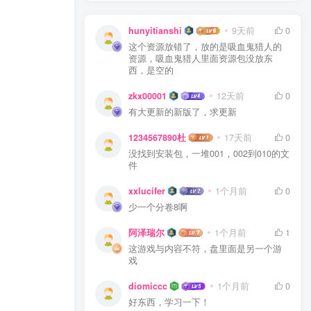
hunyitianshi
9天前
0
这个资源放错了，放的是吸血鬼猎人的
资源，吸血鬼猎人里面资源包没放东
西，是空的
zkx00001
12天前
0
有大更新的新版了，求更新
1234567890杜
17天前
0
没找到安装包，一堆001，002到010的文
件
xxlucifer
1个月前
0
少一个分卷8啊
阿泽瑞尔
1个月前
1
这游戏与内容不符，盘里面是另一个游
戏
diomiccc
1个月前
0
好东西，学习一下！