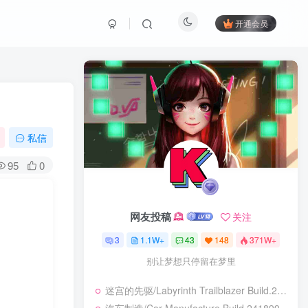
开通会员
私信
95
0
网友投稿
关注
3
1.1W+
43
148
371W+
别让梦想只停留在梦里
迷宫的先驱/Labyrinth Trailblazer Build.24028226|动作冒险|容量466B|免安装绿色中文版