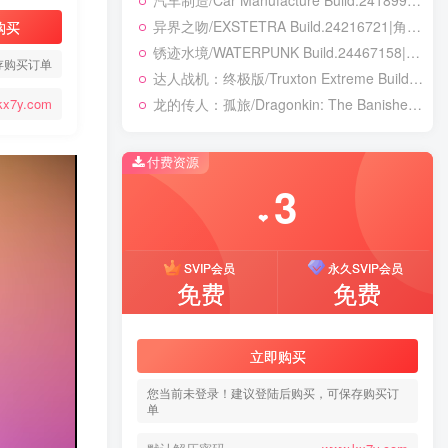
汽车制造/Car Manufacture Build.24189984|模拟经营|容量11.6GB|免安装绿色中文版
异界之吻/EXSTETRA Build.24216721|角色扮演|容量5GB|免安装绿色中文版
购买
锈迹水境/WATERPUNK Build.24467158|动作冒险|容量131B|免安装绿色中文版
存购买订单
达人战机：终极版/Truxton Extreme Build.23413016|动作冒险|容量11.7GB|免安装绿色中文版
龙的传人：孤旅/Dragonkin: The Banished v1.5.74.56713|动作冒险|容量39.2GB|免安装绿色中文版
kx7y.com
付费资源
3
❤
SVIP会员
永久SVIP会员
免费
免费
立即购买
您当前未登录！建议登陆后购买，可保存购买订
单