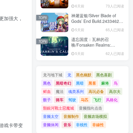
Build.24391609|互动电影|容
6天前
73人已阅读
量24.3GB|免安装绿色中文版
神屠蓝银/Silver Blade of
更加强大，
TOP5
Gods’ End Build.24334624|
角色扮演|容量1.8GB|免安装
5天前
65人已阅读
绿色中文版
遗忘国度：瓦林的召
TOP6
唤/Forsaken Realms:
Vahrin’s Call
5天前
62人已阅读
Build.24413366|角色扮演|容
量19.6GB|免安装绿色中文版
龙与地下城
龙
黑色幽默
黑色喜剧
黑色
黑暗奇幻
黑暗
黑客
麻将
鸟
鲜血
魔法
魂类系列
高玩必备
高尔夫
骰子
骑车
驾驶
马匹
飞行
风格化
類銀河戰士惡魔城
音频指向点击
音频太空
音频制作
音频农场模拟
音频休闲
音乐
非线性
非線性
游戏卡带变