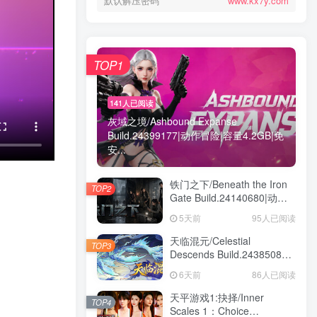
默认解压密码
www.kx7y.com
TOP1
141人已阅读
灰域之境/Ashbound Expanse
Build.24399177|动作冒险|容量4.2GB|免
安...
铁门之下/Beneath the Iron
TOP2
Gate Build.24140680|动作
冒险|容量5.7GB|免安装绿色
5天前
95人已阅读
中文版
天临混元/Celestial
TOP3
Descends Build.24385086|
策略战棋|容量11.4GB|免安
6天前
86人已阅读
装绿色中文版
天平游戏1:抉择/Inner
TOP4
Scales 1：Choice