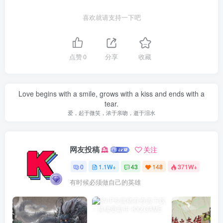
喜欢就请支持一下吧
点赞
0
分享
收藏
No matter what label is thrown your way, only you can define
your self.
不管你被贴上什么标签，只有你才能定义你自己
网友投稿
关注
0
1.1W+
43
148
371W+
我不懒，我只是开启了节能模式