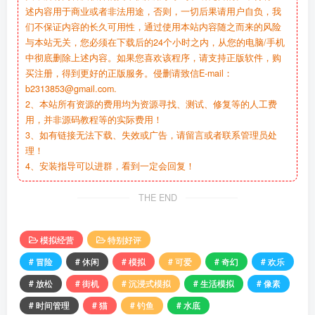
述内容用于商业或者非法用途，否则，一切后果请用户自负，我
们不保证内容的长久可用性，通过使用本站内容随之而来的风险
与本站无关，您必须在下载后的24个小时之内，从您的电脑/手机
中彻底删除上述内容。如果您喜欢该程序，请支持正版软件，购
买注册，得到更好的正版服务。侵删请致信E-mail：
b2313853@gmail.com.
2、本站所有资源的费用均为资源寻找、测试、修复等的人工费
用，并非源码教程等的实际费用！
3、如有链接无法下载、失效或广告，请留言或者联系管理员处
理！
4、安装指导可以进群，看到一定会回复！
THE END
模拟经营
特别好评
# 冒险
# 休闲
# 模拟
# 可爱
# 奇幻
# 欢乐
# 放松
# 街机
# 沉浸式模拟
# 生活模拟
# 像素
# 时间管理
# 猫
# 钓鱼
# 水底