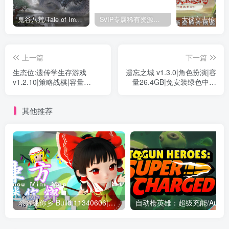
鬼谷八荒/Tale of Immortal v1.2.105.259|角色扮演|容量27.4GB|免安装绿色中文版
SVIP专属稀有资源下载 – 持续更新中
上一篇
下一篇
生态位:遗传学生存游戏
遗忘之城 v1.3.0|角色扮演|容
v1.2.10|策略战棋|容量
量26.4GB|免安装绿色中文
2.1GB|免安装绿色中文版
版
其他推荐
东方迷你乡 Build.11340606|休闲益智|容量214MB|免安装绿色中文版
自动枪英雄：超级充能