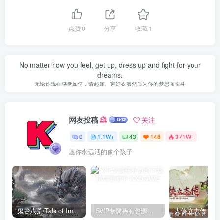
点赞
0
分享
收藏
1
No matter how you feel, get up, dress up and fight for your
dreams.
无论你现在感觉如何，请起床、穿好衣服然后为你的梦想而奋斗
网友投稿
关注
0
1.1W+
43
148
371W+
愿你永远活的像个孩子
鬼谷八荒/Tale of Immortal v1.2.105.259|角色扮演|容量27.4GB|免安装绿色中文版
SVIP专属稀有资源下载 – 持续更新中