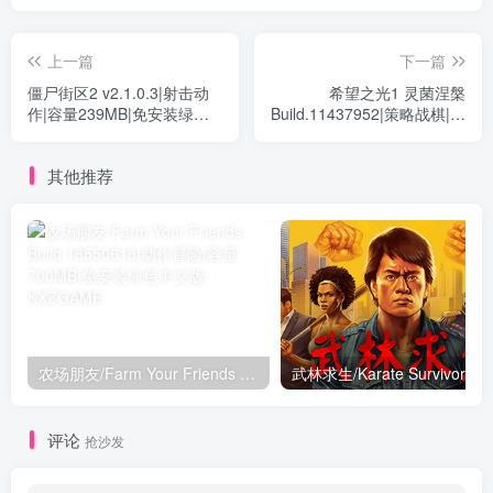
上一篇
下一篇
僵尸街区2 v2.1.0.3|射击动
希望之光1 灵菌涅槃
作|容量239MB|免安装绿色
Build.11437952|策略战棋|容
中文版
量948MB|免安装绿色中文版
其他推荐
农场朋友/Farm Your Friends Build.18550618|动作冒险|容量700MB|免安装绿色中文版
评论
抢沙发