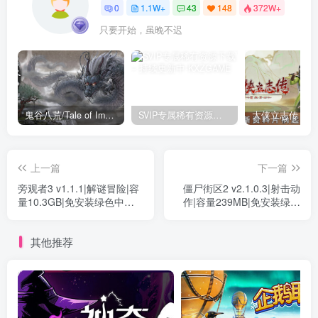
0
1.1W+
43
148
372W+
只要开始，虽晚不迟
鬼谷八荒/Tale of Immortal v1.2.105.259|角色扮演|容量27.4GB|免安装绿色中文版
SVIP专属稀有资源下载 – 持续更新中
上一篇
下一篇
旁观者3 v1.1.1|解谜冒险|容
僵尸街区2 v2.1.0.3|射击动
量10.3GB|免安装绿色中文
作|容量239MB|免安装绿色
版
中文版
其他推荐