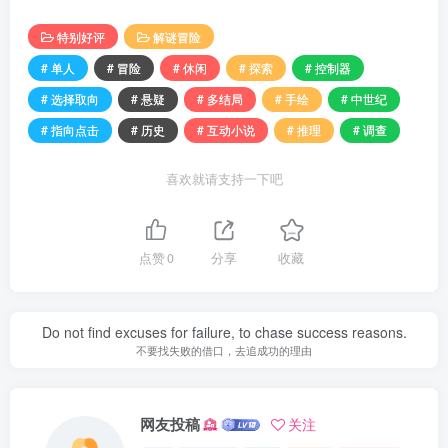
特别好评
解谜冒险
# 单人
# 冒险
# 休闲
# 探索
# 控制器
# 选择取向
# 悬疑
# 多结局
# 手绘
# 中世纪
# 指向点击
# 历史
# 互动小说
# 推理
# 调查
喜欢就请支持一下吧
点赞
0
分享
收藏
Do not find excuses for failure, to chase success reasons.
不要找失败的借口，去追成功的理由
网友投稿
关注