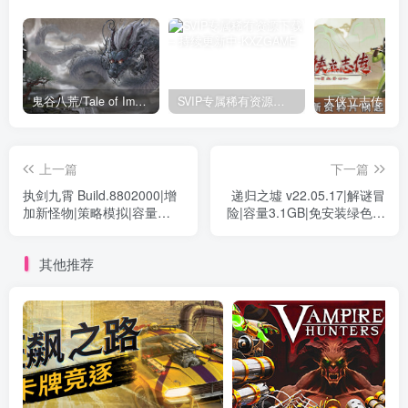
鬼谷八荒/Tale of Immortal v1.2.105.259|角色扮演|容量27.4GB|免安装绿色中文版
SVIP专属稀有资源下载 – 持续更新中
上一篇
下一篇
执剑九霄 Build.8802000|增
递归之墟 v22.05.17|解谜冒
加新怪物|策略模拟|容量
险|容量3.1GB|免安装绿色中
476MB|免安装绿色中文版
文版
其他推荐