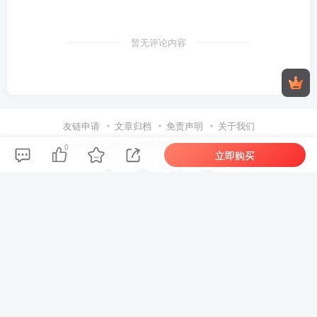
暂无评论内容
友链申请
文章归档
免责声明
关于我们
Copyright © 2023 ·
KXZGAME
· 由Zibll主题强力驱动.
0
立即购买
扫码加QQ群
微信公众号