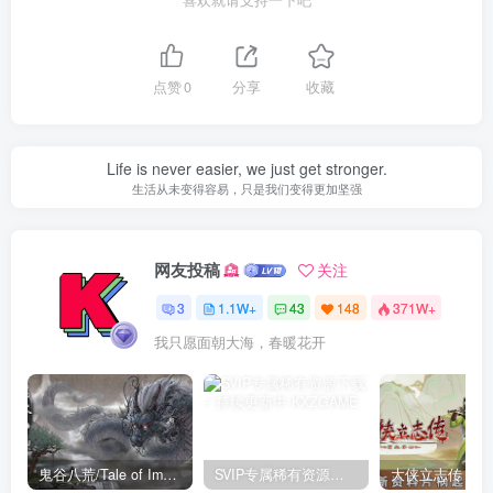
点赞
0
分享
收藏
Life is never easier, we just get stronger.
生活从未变得容易，只是我们变得更加坚强
网友投稿
关注
3
1.1W+
43
148
371W+
我只愿面朝大海，春暖花开
鬼谷八荒/Tale of Immortal v1.2.105.259|角色扮演|容量27.4GB|免安装绿色中文版
SVIP专属稀有资源下载 – 持续更新中