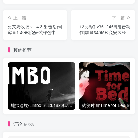
上一篇
下一篇
史莱姆牧场 v1.4.3|射击动作|
12比6好 v3612466|射击动
容量1.4GB|免安装绿色中文
作|容量640MB|免安装绿色
版
中文版
其他推荐
地狱边境/Limbo Build.18220724|动作冒险|容量130MB|免安装绿色中文版
就寝时间/Ti
评论
抢沙发