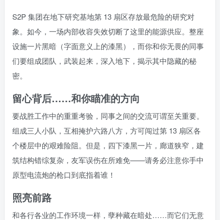
S2P 集团在地下研究基地第 13 扇区存放最危险的研究对
象。如今，一场内部收容失效切断了这里的能源供应。整座
设施一片黑暗（字面意义上的漆黑），而你和你无畏的同事
们要组成团队，武装起来，深入地下，揭示其中隐藏的秘
密。
留心背后……和你瞄准的方向
要战胜工作中的重重考验，同事之间的交流可谓至关重要。
组成三人小队，互相掩护六路八方，方可闯过第 13 扇区各
个楼层中的艰难险阻。但是，四下漆黑一片，廊道狭窄，建
筑结构错综复杂，友军误伤在所难免——请务必注意你手中
原型电流炮的枪口到底指着谁！
照亮前路
和各行各业的工作环境一样，孽种藏在暗处……而它们无意