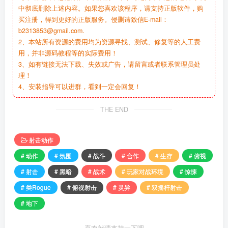
中彻底删除上述内容。如果您喜欢该程序，请支持正版软件，购
买注册，得到更好的正版服务。侵删请致信E-mail：
b2313853@gmail.com.
2、本站所有资源的费用均为资源寻找、测试、修复等的人工费
用，并非源码教程等的实际费用！
3、如有链接无法下载、失效或广告，请留言或者联系管理员处
理！
4、安装指导可以进群，看到一定会回复！
THE END
射击动作
# 动作
# 氛围
# 战斗
# 合作
# 生存
# 俯视
# 射击
# 黑暗
# 战术
# 玩家对战环境
# 惊悚
# 类Rogue
# 俯视射击
# 灵异
# 双摇杆射击
# 地下
喜欢就请支持一下吧