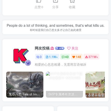
点赞
0
分享
收藏
People do a lot of thinking, and sometimes, that's what kills us.
有时候是我们自己想太多才让自己如此难受
网友投稿
关注
3
1.1W+
43
148
371W+
相爱的心息息相通，无需用言语倾诉
鬼谷八荒/Tale of Immortal v1.2.105.259|角色扮演|容量27.4GB|免安装绿色中文版
SVIP专属稀有资源下载 – 持续更新中