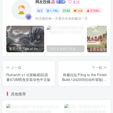
网友投稿
关注
3
1.1W+
43
148
372W+
把活着的每一天看作生命的最后一天
鬼谷八荒/Tale of Immortal v1.2.105.259|角色扮演|容量27.4GB|免安装绿色中文版
SVIP专属稀有资源下载 – 持续更新中
上一篇
下一篇
Ruinarch v1.0|策略模拟|容
终极拉扯/Fling to the Finish
量673MB|免安装绿色中文版
Build.12420050|动作冒险|容
量1.9GB|免安装绿色中文版
其他推荐