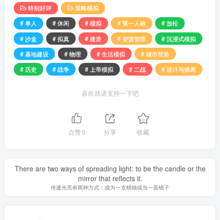
特别好评
策略模拟
# 单人
# 休闲
# 模拟
# 第一人称
# 放松
# 沙盒
# 拟真
# 建造
# 资源管理
# 沉浸式模拟
# 基地建设
# 物理
# 生活模拟
# 城市营造
# 历史
# 战争
# 上帝模拟
# 二战
# 设计与插画
喜欢就请支持一下吧
点赞
0
分享
收藏
There are two ways of spreading light: to be the candle or the
mirror that reflects it.
传递光亮有两种方式：成为一支蜡烛或当一面镜子