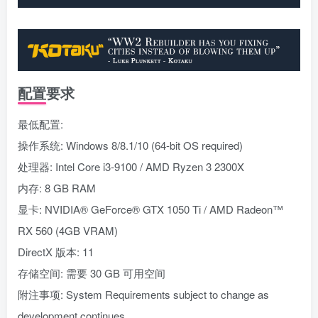
配置要求
最低配置:
操作系统: Windows 8/8.1/10 (64-bit OS required)
处理器: Intel Core i3-9100 / AMD Ryzen 3 2300X
内存: 8 GB RAM
显卡: NVIDIA® GeForce® GTX 1050 Ti / AMD Radeon™
RX 560 (4GB VRAM)
DirectX 版本: 11
存储空间: 需要 30 GB 可用空间
附注事项: System Requirements subject to change as
development continues