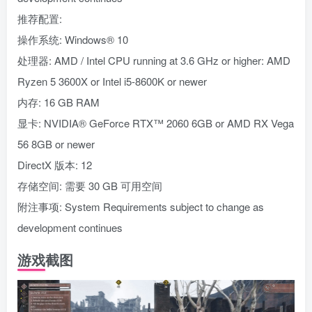
推荐配置:
操作系统: Windows® 10
处理器: AMD / Intel CPU running at 3.6 GHz or higher: AMD
Ryzen 5 3600X or Intel i5-8600K or newer
内存: 16 GB RAM
显卡: NVIDIA® GeForce RTX™ 2060 6GB or AMD RX Vega
56 8GB or newer
DirectX 版本: 12
存储空间: 需要 30 GB 可用空间
附注事项: System Requirements subject to change as
development continues
游戏截图