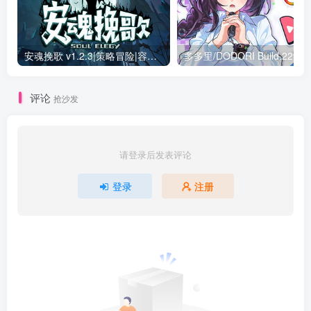
安魂挽歌 v1.2.3|策略冒险|容量791MB|免安装绿色中文版
多多里/DO
评论
抢沙发
请登录后发表评论
登录
注册