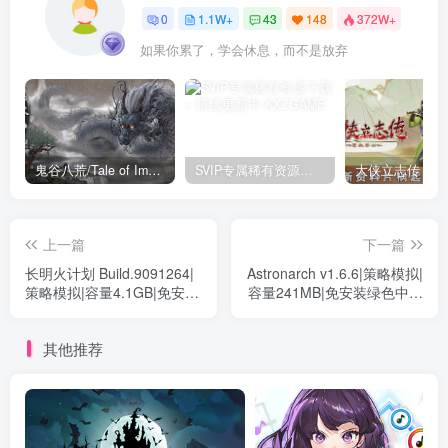
0
1.1W+
43
148
372W+
如果你累了，学会休息，而不是放弃
鬼谷八荒/Tale of Immortal v1.2.105.259|角色扮演|容量27.4GB|免安装绿色中文版
SVIP专属稀有资源下载 – 持续更新中
上一篇
下一篇
长明火计划 Build.9091264|
Astronarch v1.6.6|策略模拟|
策略模拟|容量4.1GB|免安装
容量241MB|免安装绿色中文
绿色中文版
版
其他推荐