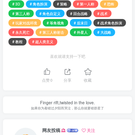
# 3D
# 角色扮演
# 策略
# 第一人称
# 恐怖
# 第三人称
# 角色自定义
# 回合战略
# 战术
# 玩家对战环境
# 等角视角
# 后末日
# 战术角色扮演
# 永久死亡
# 第三人称射击
# 外星人
# 大战略
# 教程
# 超人类主义
喜欢就请支持一下吧
点赞
0
分享
收藏
Finger rift,twisted in the love.
如果你为着错过夕阳而哭泣，那么你就要错群星了
网友投稿
关注