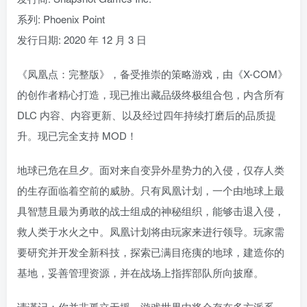
系列: Phoenix Point
发行日期: 2020 年 12 月 3 日
《凤凰点：完整版》，备受推崇的策略游戏，由《X-COM》
的创作者精心打造，现已推出藏品级终极组合包，内含所有
DLC 内容、内容更新、以及经过四年持续打磨后的品质提
升。现已完全支持 MOD！
地球已危在旦夕。面对来自变异外星势力的入侵，仅存人类
的生存面临着空前的威胁。只有凤凰计划，一个由地球上最
具智慧且最为勇敢的战士组成的神秘组织，能够击退入侵，
救人类于水火之中。凤凰计划将由玩家来进行领导。玩家需
要研究并开发全新科技，探索已满目疮痍的地球，建造你的
基地，妥善管理资源，并在战场上指挥部队所向披靡。
请谨记：你并非孤立无援。游戏世界中将会存在多方派系，