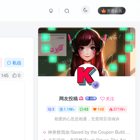
开通会员
私信
145
0
网友投稿
关注
3
1.1W+
43
148
371W+
相爱的心息息相通，无需用言语倾诉
神券救我命/Saved by the Coupon Build.23925962|休闲益智|容量273B|免安装绿色中文版