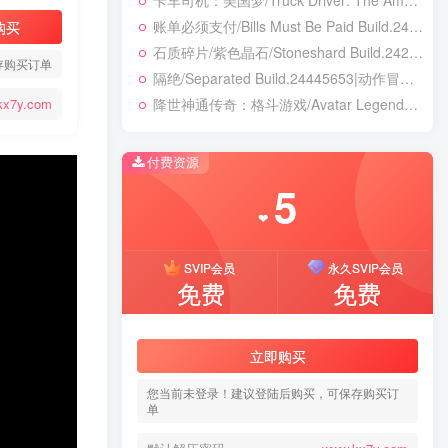
卡车司机：美国梦/Truck Driver: The American Dream Build.24390879|模拟经营|容量19.5GB|免安装绿色中文版
账单必须支付/Bills Must Be Paid Build.24451921|动作冒险|容量1.4GB|免安装绿色中文版
购买
石质碎片/紫色晶石/Stoneshard Build.24221199|角色扮演|容量887B|免安装绿色中文版
存购买订单
隔绝/Separated Build.24445653|动作冒险|容量8.1GB|免安装绿色中文版
降世神通传奇：格斗游戏/Avatar Legends: The Fighting Game Build.24421547|动作冒险|容量8.2GB|免安装绿色中文版
kx7y.com
付费资源
5
❤
SVIP会员
永久SVIP会员
免费
免费
立即购买
您当前未登录！建议登陆后购买，可保存购买订
单