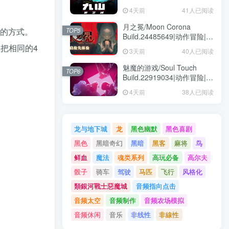
动作冒险|容量1.6GB|免安装
4天前
41人已阅读
绿色中文版
月之冕/Moon Corona
成的方式。
TOP5
Build.24485649|动作冒险|容
量12.1GB|免安装绿色中文版
把相同的4
3天前
40人已阅读
魅魔的游戏/Soul Touch
TOP6
Build.22919034|动作冒险|容
量57.5GB|免安装绿色中文版
4天前
38人已阅读
龙与地下城
龙
黑色幽默
黑色喜剧
黑色
黑暗奇幻
黑暗
黑客
麻将
鸟
鲜血
魔法
魂类系列
高玩必备
高尔夫
骰子
骑车
驾驶
马匹
飞行
风格化
類銀河戰士惡魔城
音频指向点击
音频太空
音频制作
音频农场模拟
音频休闲
音乐
非线性
非線性