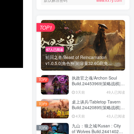
默认解压密码
www.kx7y.com
TOP1
67人已阅读
轮回之兽/Beast of Reincarnation
v1.0.5.0|角色扮演|容量32.6GB|免...
执政官之魂/Archon Soul
TOP2
Build.24453969|策略战棋|容
量3GB|免安装绿色中文版
3天前
49人已阅读
桌上谈兵/Tabletop Tavern
TOP3
Build.24420895|策略战棋|容
量5.9GB|免安装绿色中文版
4天前
43人已阅读
九山：狼之城/Kusan : City
TOP4
of Wolves Build.24414028|