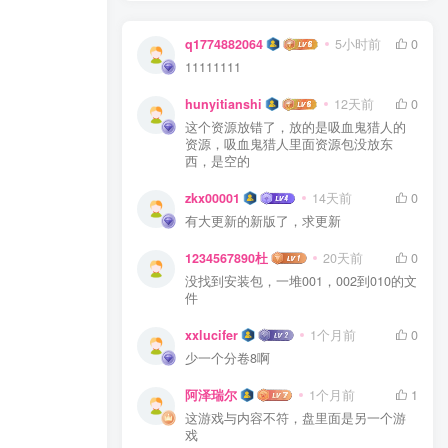
q1774882064
5小时前
0
11111111
hunyitianshi
12天前
0
这个资源放错了，放的是吸血鬼猎人的
资源，吸血鬼猎人里面资源包没放东
西，是空的
zkx00001
14天前
0
有大更新的新版了，求更新
1234567890杜
20天前
0
没找到安装包，一堆001，002到010的文
件
xxlucifer
1个月前
0
少一个分卷8啊
阿泽瑞尔
1个月前
1
这游戏与内容不符，盘里面是另一个游
戏