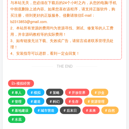
与本站无关，您必须在下载后的24个小时之内，从您的电脑/手机
中彻底删除上述内容。如果您喜欢该程序，请支持正版软件，购
买注册，得到更好的正版服务。侵删请致信E-mail：
b2313853@gmail.com.
2、本站所有资源的费用均为资源寻找、测试、修复等的人工费
用，并非源码教程等的实际费用！
3、如有链接无法下载、失效或广告，请留言或者联系管理员处
理！
4、安装指导可以进群，看到一定会回复！
THE END
模拟经营
# 单人
# 模拟
# 策略
# 开放世界
# 沙盒
# 管理
# 建造
# 科幻
# 生存
# 资源管理
# 基地建设
# 城市营造
# 后末日
# 未来
# 自然
# 水底