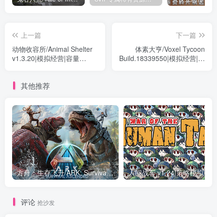
上一篇
下一篇
动物收容所/Animal Shelter
体素大亨/Voxel Tycoon
v1.3.20|模拟经营|容量
Build.18339550|模拟经营|容
7.8GB|免安装绿色中文版
量483MB|免安装绿色中文版
其他推荐
方舟：生存飞升/ARK: Survival Ascended v58.32|动作冒险|容量204.3GB|免安装绿色中文版
人间战车 v1.24|策略模拟|容量1.2G
评论
抢沙发