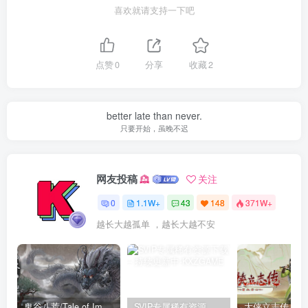
喜欢就请支持一下吧
点赞
0
分享
收藏
2
better late than never.
只要开始，虽晚不迟
网友投稿
关注
0
1.1W+
43
148
371W+
越长大越孤单 ，越长大越不安
鬼谷八荒/Tale of Immortal v1.2.105.259|角色扮演|容量27.4GB|免安装绿色中文版
SVIP专属稀有资源下载 – 持续更新中