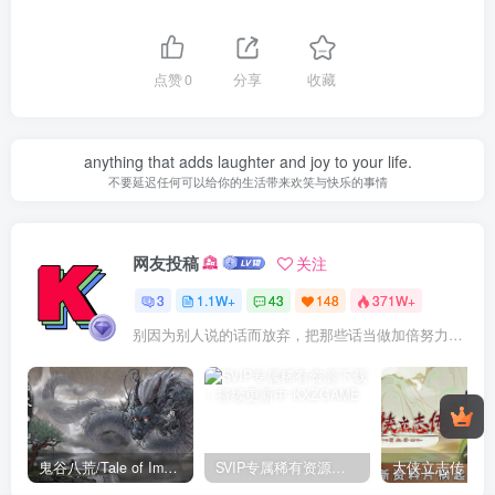
点赞
0
分享
收藏
anything that adds laughter and joy to your life.
不要延迟任何可以给你的生活带来欢笑与快乐的事情
网友投稿
关注
3
1.1W+
43
148
371W+
别因为别人说的话而放弃，把那些话当做加倍努力的动力
鬼谷八荒/Tale of Immortal v1.2.105.259|角色扮演|容量27.4GB|免安装绿色中文版
SVIP专属稀有资源下载 – 持续更新中