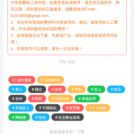
中彻底删除上述内容。如果您喜欢该程序，请支持正版软件，购
买注册，得到更好的正版服务。侵删请致信E-mail：
b2313853@gmail.com.
2、本站所有资源的费用均为资源寻找、测试、修复等的人工费
用，并非源码教程等的实际费用！
3、如有链接无法下载、失效或广告，请留言或者联系管理员处
理！
4、安装指导可以进群，看到一定会回复！
THE END
动作冒险
特别好评
# 单人
# 独立
# 动作
# 休闲
# 多人
# 欢乐
# 合作
# 街机
# 在线合作
# 本地合作
# 本地多人
# 可模组化
# 快节奏
# 4 人本地
# 网络梗
# 竞技
# 社交聚会游戏
喜欢就请支持一下吧