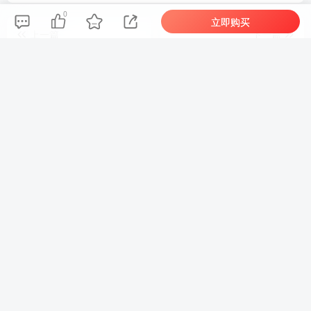
0
立即购买
上一篇
下一篇
狂热恋情 Build.7852213|动
忍者神龟: 施莱德的复仇
作冒险|容量328MB|免安装
v1.0.0.258|动作冒险|容量
绿色中文版
711MB|免安装绿色中文版
其他推荐
被遗忘的我们 v46979|策略模拟|容量14.2GB|免安装绿色中文版
评论
抢沙发