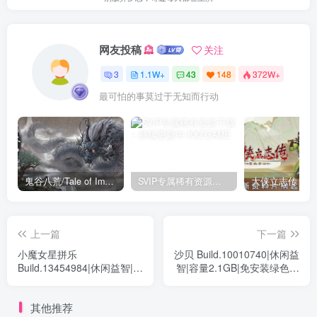
网友投稿
关注
3
1.1W+
43
148
372W+
最可怕的事莫过于无知而行动
鬼谷八荒/Tale of Immortal v1.2.105.259|角色扮演|容量27.4GB|免安装绿色中文版
SVIP专属稀有资源下载 – 持续更新中
上一篇
下一篇
小魔女星拼乐
沙贝 Build.10010740|休闲益
Build.13454984|休闲益智|容
智|容量2.1GB|免安装绿色中
量3.7GB|免安装绿色中文版
文版
其他推荐