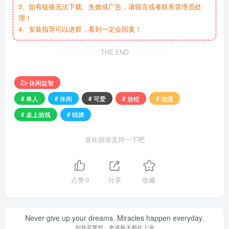
3、如有链接无法下载、失效或广告，请留言或者联系管理员处
理！
4、安装指导可以进群，看到一定会回复！
THE END
休闲益智
# 单人
# 休闲
# 可爱
# 放松
# 动漫
# 桌上游戏
# 纸牌
喜欢就请支持一下吧
点赞
0
分享
收藏
Never give up your dreams. Miracles happen everyday.
别放弃梦想，奇迹每天都在上演