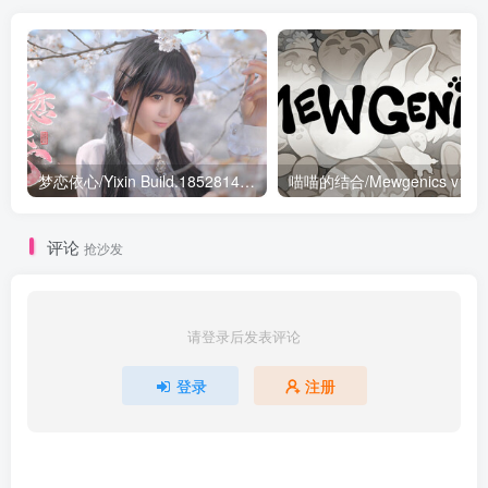
梦恋依心/Yixin Build.18528147|角色扮演|容量10.6GB|免安装绿色中文版
喵喵的结合/Mewg
评论
抢沙发
请登录后发表评论
登录
注册