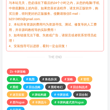
与本站无关，您必须在下载后的24个小时之内，从您的电脑/手机
中彻底删除上述内容。如果您喜欢该程序，请支持正版软件，购
买注册，得到更好的正版服务。侵删请致信E-mail：
b2313853@gmail.com.
2、本站所有资源的费用均为资源寻找、测试、修复等的人工费
用，并非源码教程等的实际费用！
3、如有链接无法下载、失效或广告，请留言或者联系管理员处
理！
4、安装指导可以进群，看到一定会回复！
THE END
卡牌策略
# 单人
# 氛围
# 角色扮演
# 策略
# 管理
# 黑暗
# 回合战略
# 黑暗奇幻
# 回合制战术
# 迷宫探索
# 牌组构建
# 卡牌游戏
# 回合制
# 类Rogue
# 卡牌战斗
# 卡牌构建式类Rogue
# 仅鼠标