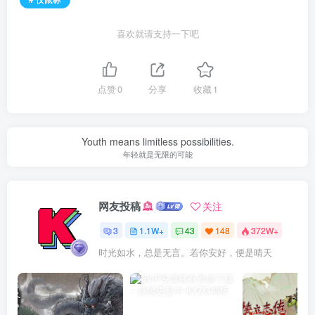
喜欢就请支持一下吧
点赞
0
分享
收藏
1
Youth means limitless possibilities.
年轻就是无限的可能
网友投稿
关注
3
1.1W+
43
148
372W+
时光如水，总是无言。若你安好，便是晴天