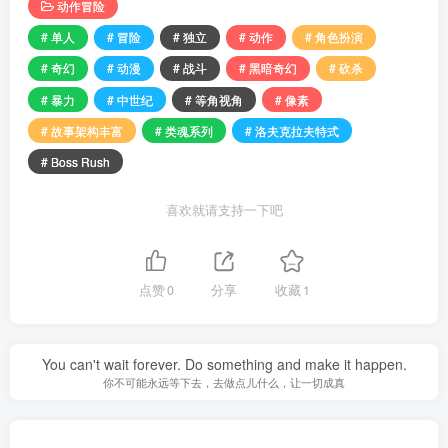
动作冒险
# 单人
# 冒险
# 独立
# 动作
# 角色扮演
# 奇幻
# 动漫
# 战斗
# 黑暗奇幻
# 砍杀
# 暴力
# 中世纪
# 等角视角
# 像素
# 故事架构丰富
# 类魂系列
# 洛夫克拉夫特式
# Boss Rush
喜欢就请支持一下吧
点赞
0
分享
收藏
1
You can't wait forever. Do something and make it happen.
你不可能永远等下去，去做点儿什么，让一切成真