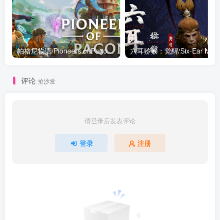
帕格尼物语/Pioneers of Pagonia v1.1.0|策略战棋|容量6GB|免安装绿色中文版
六耳猕猴：觉醒/Six-Ear Maca
评论
抢沙发
请登录后发表评论
登录
注册