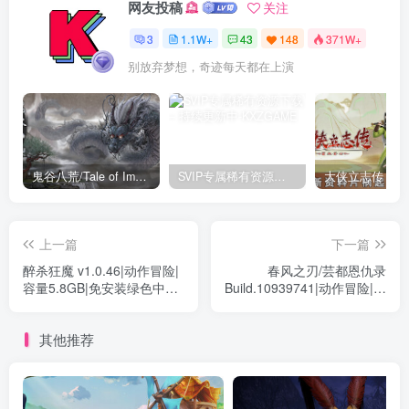
网友投稿
关注
3
1.1W+
43
148
371W+
别放弃梦想，奇迹每天都在上演
鬼谷八荒/Tale of Immortal v1.2.105.259|角色扮演|容量27.4GB|免安装绿色中文版
SVIP专属稀有资源下载 – 持续更新中
上一篇
下一篇
醉杀狂魔 v1.0.46|动作冒险|
春风之刃/芸都恩仇录
容量5.8GB|免安装绿色中文
Build.10939741|动作冒险|容
版
量698MB|免安装绿色中文版
其他推荐