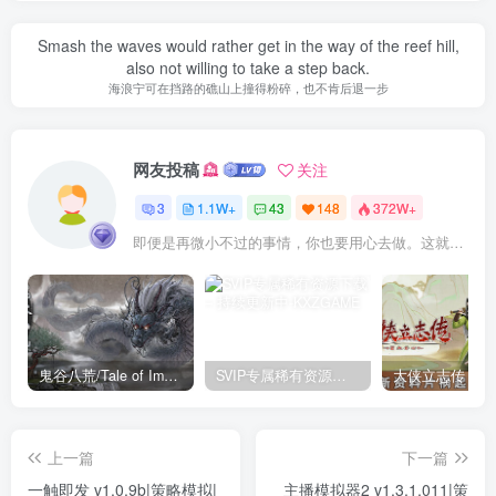
Smash the waves would rather get in the way of the reef hill,
also not willing to take a step back.
海浪宁可在挡路的礁山上撞得粉碎，也不肯后退一步
网友投稿
关注
3
1.1W+
43
148
372W+
即便是再微小不过的事情，你也要用心去做。这就是成功的秘密
鬼谷八荒/Tale of Immortal v1.2.105.259|角色扮演|容量27.4GB|免安装绿色中文版
SVIP专属稀有资源下载 – 持续更新中
上一篇
下一篇
一触即发 v1.0.9b|策略模拟|
主播模拟器2 v1.3.1.011|策