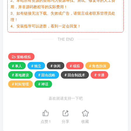
2、本站所有资源的费用均为资源寻找、测试、修复等的人工费
用，并非源码教程等的实际费用！
3、如有链接无法下载、失效或广告，请留言或者联系管理员处
理！
4、安装指导可以进群，看到一定会回复！
THE END
策略模拟
# 单人
# 独立
# 休闲
# 模拟
# 角色扮演
# 基地建设
# 回合战略
# 回合制战术
# 卡通
# 时间管理
# 神话
喜欢就请支持一下吧
点赞
1
分享
收藏