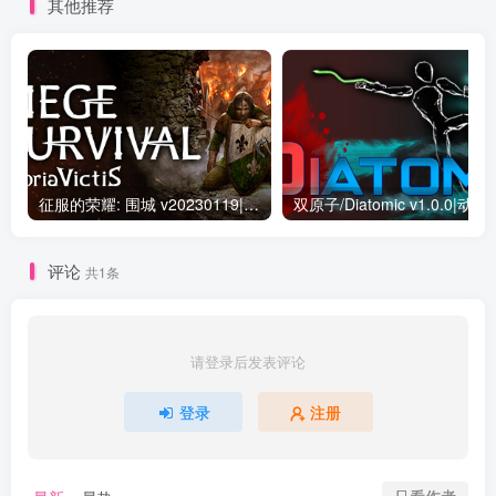
其他推荐
征服的荣耀: 围城 v20230119|策略模拟|容量8.4GB|免安装绿色中文版
双原子/Diatomic v1.0.0|
评论
共1条
请登录后发表评论
登录
注册