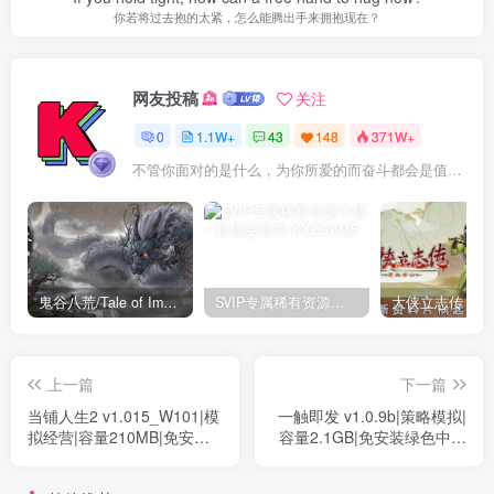
你若将过去抱的太紧，怎么能腾出手来拥抱现在？
网友投稿
关注
0
1.1W+
43
148
371W+
不管你面对的是什么，为你所爱的而奋斗都会是值得的
鬼谷八荒/Tale of Immortal v1.2.105.259|角色扮演|容量27.4GB|免安装绿色中文版
SVIP专属稀有资源下载 – 持续更新中
上一篇
下一篇
当铺人生2 v1.015_W101|模
一触即发 v1.0.9b|策略模拟|
拟经营|容量210MB|免安装
容量2.1GB|免安装绿色中文
绿色中文版
版