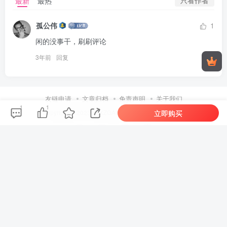
只看作者
最新
最热
孤公伟
1
闲的没事干，刷刷评论
3年前
回复
友链申请
文章归档
免责声明
关于我们
1
1
立即购买
Copyright © 2023 ·
KXZGAME
· 由Zibll主题强力驱动.
扫码加QQ群
微信公众号