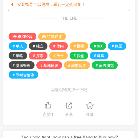
4、安装指导可以进群，看到一定会回复！
THE END
模拟经营
特别好评
# 单人
# 独立
# 休闲
# 模拟
# 3D
# 氛围
# 策略
# 探索
# 放松
# 沙盒
# 建造
# 资源管理
# 基地建设
# 城市营造
# 蒸汽朋克
# 即时含暂停
喜欢就请支持一下吧
点赞
1
分享
收藏
If you hold tight, how can a free hand to hug now?