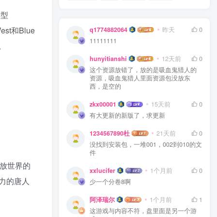
车型
est和Blue
q1774882064
昨天
0
11111111
。
hunyitianshi
12天前
0
这个资源放错了，放的是吸血鬼猎人的
资源，吸血鬼猎人里面资源包没放东
西，是空的
zkx00001
15天前
0
有大更新的新版了，求更新
1234567890杜
21天前
0
没找到安装包，一堆001，002到010的文
件
放世界的
xxlucifer
1个月前
0
力的唐人
少一个分卷8啊
阿泽瑞尔
1个月前
1
这游戏与内容不符，盘里面是另一个游