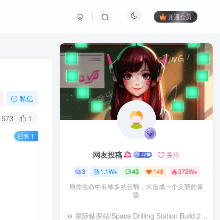
开通会员
私信
573
1
已售 1
网友投稿
关注
3
1.1W+
43
148
372W+
愿你生命中有够多的云翳，来造成一个美丽的黄
昏
星际钻探站/Space Drilling Station Build.24499442|模拟经营|容量1.7GB|免安装绿色中文版