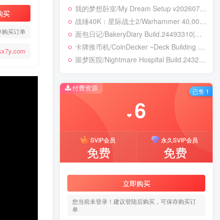
我的梦想卧室/My Dream Setup v20260718|休闲益智|容量3GB|免安装绿色中文版
购买
战锤40K：星际战士2/Warhammer 40,000: Space Marine 2 v14.0.0.1|动作冒险|容量214.5GB|免安装绿色中文版
存购买订单
面包日记/BakeryDiary Build.24493310|模拟经营|容量265B|免安装绿色中文版
卡牌推币机/CoinDecker ~Deck Building Pusher~ Build.24470236|休闲益智|容量293B|免安装绿色中文版
kx7y.com
噩梦医院/Nightmare Hospital Build.24328768|恐怖冒险|容量1.9GB|免安装绿色中文版
付费资源
已售 1
6
❤
SVIP会员
永久SVIP会员
免费
免费
立即购买
您当前未登录！建议登陆后购买，可保存购买订
单