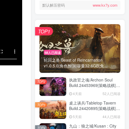
默认解压密码
www.kx7y.com
TOP1
68人已阅读
轮回之兽/Beast of Reincarnation
v1.0.5.0|角色扮演|容量32.6GB|免...
执政官之魂/Archon Soul
TOP2
Build.24453969|策略战棋|容
量3GB|免安装绿色中文版
4天前
52人已阅读
桌上谈兵/Tabletop Tavern
TOP3
Build.24420895|策略战棋|容
量5.9GB|免安装绿色中文版
5天前
44人已阅读
九山：狼之城/Kusan : City
TOP4