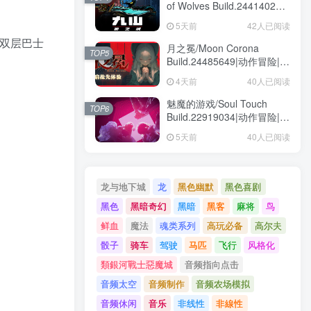
of Wolves Build.24414028|
动作冒险|容量1.6GB|免安装
5天前
42人已阅读
绿色中文版
双层巴士
月之冕/Moon Corona
TOP5
Build.24485649|动作冒险|容
量12.1GB|免安装绿色中文版
4天前
40人已阅读
魅魔的游戏/Soul Touch
TOP6
Build.22919034|动作冒险|容
量57.5GB|免安装绿色中文版
5天前
40人已阅读
龙与地下城
龙
黑色幽默
黑色喜剧
黑色
黑暗奇幻
黑暗
黑客
麻将
鸟
鲜血
魔法
魂类系列
高玩必备
高尔夫
骰子
骑车
驾驶
马匹
飞行
风格化
類銀河戰士惡魔城
音频指向点击
音频太空
音频制作
音频农场模拟
音频休闲
音乐
非线性
非線性