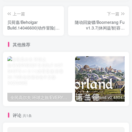
上一篇
下一篇
贝荷嘉/Beholgar
随动回旋镖/Boomerang Fu
Build.14046600|动作冒险|容
v1.3.7|休闲益智|容量
量434MB|免安装绿色中文版
696MB|免安装绿色中文版
其他推荐
全民高尔夫 环球之旅/EVERYBODY’S GOLF HOT SHOTS v1.0.11|体育竞速|容量36.7GB|免安装绿色中文版
诺兰德/Norland v
评论
共1条