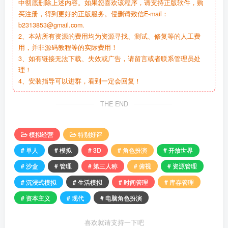
中彻底删除上述内容。如果您喜欢该程序，请支持正版软件，购
买注册，得到更好的正版服务。侵删请致信E-mail：
b2313853@gmail.com.
2、本站所有资源的费用均为资源寻找、测试、修复等的人工费
用，并非源码教程等的实际费用！
3、如有链接无法下载、失效或广告，请留言或者联系管理员处
理！
4、安装指导可以进群，看到一定会回复！
THE END
模拟经营
特别好评
# 单人
# 模拟
# 3D
# 角色扮演
# 开放世界
# 沙盒
# 管理
# 第三人称
# 俯视
# 资源管理
# 沉浸式模拟
# 生活模拟
# 时间管理
# 库存管理
# 资本主义
# 现代
# 电脑角色扮演
喜欢就请支持一下吧