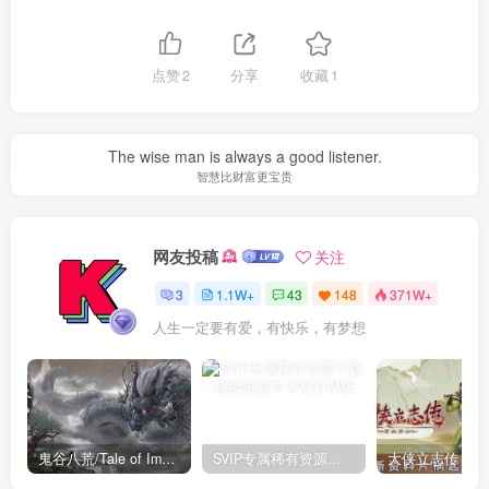
点赞
2
分享
收藏
1
The wise man is always a good listener.
智慧比财富更宝贵
网友投稿
关注
3
1.1W+
43
148
371W+
人生一定要有爱，有快乐，有梦想
鬼谷八荒/Tale of Immortal v1.2.105.259|角色扮演|容量27.4GB|免安装绿色中文版
SVIP专属稀有资源下载 – 持续更新中