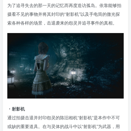
为了追寻失去的那一天的记忆而再度造访孤岛。依靠能够拍
摄看不见的事物并将其封印的“射影机”以及手电筒的微光探
索各种各样的场景，击退袭来的怨灵并追寻事件的真相。
・射影机
通过拍摄击退并封印怨灵的陈旧相机“射影机”是本作中不可
或缺的重要道具。在与灵体的战斗中以“射影机”为武器，用