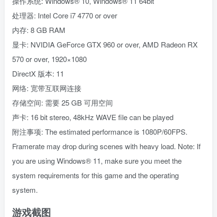
操作系统: Windows® 10, Windows® 11 64bit
处理器: Intel Core i7 4770 or over
内存: 8 GB RAM
显卡: NVIDIA GeForce GTX 960 or over, AMD Radeon RX
570 or over, 1920×1080
DirectX 版本: 11
网络: 宽带互联网连接
存储空间: 需要 25 GB 可用空间
声卡: 16 bit stereo, 48kHz WAVE file can be played
附注事项: The estimated performance is 1080P/60FPS.
Framerate may drop during scenes with heavy load. Note: If
you are using Windows® 11, make sure you meet the
system requirements for this game and the operating
system.
游戏截图