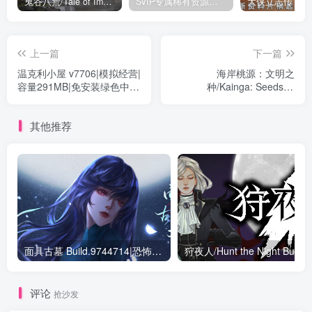
鬼谷八荒/Tale of Immortal v1.2.105.259|角色扮演|容量27.4GB|免安装绿色中文版
SVIP专属稀有资源下载 – 持续更新中
上一篇
下一篇
温克利小屋 v7706|模拟经营|
海岸桃源：文明之
容量291MB|免安装绿色中文
种/Kainga: Seeds of
版
Civilization v1.2.21|策略战
棋|容量756MB|免安装绿色
其他推荐
中文版
面具古墓 Build.9744714|恐怖冒险|容量810MB|免安装绿色中文版
评论
抢沙发