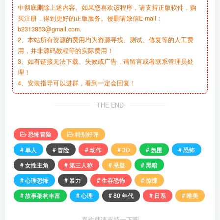
中彻底删除上述内容。如果您喜欢该程序，请支持正版软件，购
买注册，得到更好的正版服务。侵删请致信E-mail：
b2313853@gmail.com.
2、本站所有资源的费用均为资源寻找、测试、修复等的人工费
用，并非源码教程等的实际费用！
3、如有链接无法下载、失效或广告，请留言或者联系管理员处
理！
4、安装指导可以进群，看到一定会回复！
THE END
恐怖冒险
特别好评
# 单人
# 冒险
# 动作
# 3D
# 氛围
# 恐怖
# 女性主角
# 第三人称
# 悬疑
# 黑暗
# 心理恐怖
# 暴力
# 生存恐怖
# 惊悚
# 故事架构丰富
# 心理
# 80 年代
# 日系
# 唯美
喜欢就请支持一下吧