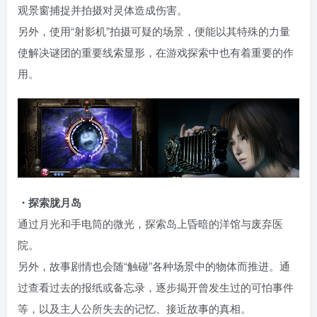
观景窗捕捉并拍摄对灵体造成伤害。
另外，使用“射影机”拍摄可疑的场景，便能以其特殊的力量
使解决谜团的重要线索显形，在游戏探索中也有着重要的作
用。
・探索胧月岛
通过月光和手电筒的微光，探索岛上昏暗的洋馆与废弃医
院。
另外，故事剧情也会随“触碰”各种场景中的物体而推进。通
过查看过去的报纸或备忘录，逐步揭开曾发生过的可怕事件
等，以及主人公所失去的记忆、接近故事的真相。