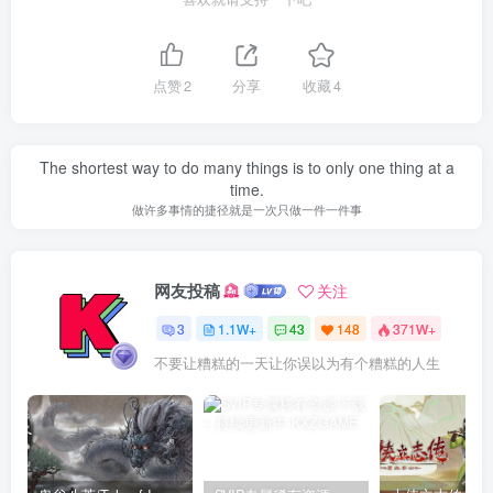
点赞
2
分享
收藏
4
The shortest way to do many things is to only one thing at a
time.
做许多事情的捷径就是一次只做一件一件事
网友投稿
关注
3
1.1W+
43
148
371W+
不要让糟糕的一天让你误以为有个糟糕的人生