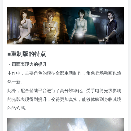
■重制版的特点
・画面表现力的提升
本作中，主要角色的模型全部重新制作，角色登场动画也焕
然一新。
此外，配合登陆平台进行了高分辨率化。受手电筒光线影响
的光影表现得到提升，变得更加真实，能够体验到身临其境
的恐怖感。