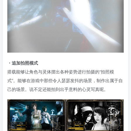
・追加拍照模式
搭载能够让角色与灵体摆出各种姿势进行拍摄的“拍照模
式”。能够在游戏中那些令人瑟瑟发抖的场景，制作出属于自
己的场景。说不定还能拍到出乎意料的心灵写真呢。