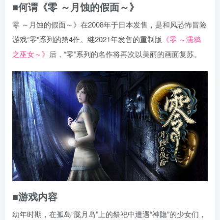
■何谓《零 ～月蚀的假面～》
零 ～月蚀的假面～》在2008年于日本发售，是和风恐怖冒险
游戏“零”系列的第4作。继2021年发售的重制版
《零 ～濡鸦
之巫女～》
后，“零”系列的名作将再次以美丽的画面复苏。
■游戏内容
幼年时期，在孤岛“胧月岛”上的祭祀中遭遇“神隐”的少女们，