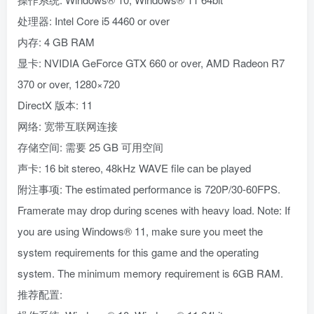
处理器: Intel Core i5 4460 or over
内存: 4 GB RAM
显卡: NVIDIA GeForce GTX 660 or over, AMD Radeon R7
370 or over, 1280×720
DirectX 版本: 11
网络: 宽带互联网连接
存储空间: 需要 25 GB 可用空间
声卡: 16 bit stereo, 48kHz WAVE file can be played
附注事项: The estimated performance is 720P/30-60FPS.
Framerate may drop during scenes with heavy load. Note: If
you are using Windows® 11, make sure you meet the
system requirements for this game and the operating
system. The minimum memory requirement is 6GB RAM.
推荐配置: