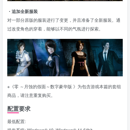
・追加全新服装
对一部分原版的服装进行了变更，并且准备了全新服装。通
过改变角色的穿着，能够以不同的气氛进行探索。
※《零 ～月蚀的假面～数字豪华版 》为包含游戏本篇的套组
商品，请注意重复购买。
配置要求
最低配置:
操作系统: Windows® 10, Windows® 11 64bit