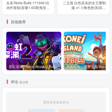
女巫/Noita Build.17130612|
二之国 白色圣灰的女王重制
动作冒险|容量1.6GB|免安装
版 v1.1|角色扮演|容量
绿色中文版
43.6GB|免安装绿色中文版
其他推荐
霓虹深渊2/Neon Abyss 2 Build.24465770|动作冒险|容量1.7GB|免安装绿色中文版
评论
抢沙发
请登录后发表评论