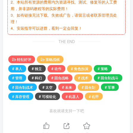
2、本站所有资源的费用均为资源寻找、测试、修复等的人工费
用，并非源码教程等的实际费用！
3、如有链接无法下载、失效或广告，请留言或者联系管理员处
理！
4、安装指导可以进群，看到一定会回复！
THE END
特别好评
策略战棋
# 单人
# 独立
# 动作
# 角色扮演
# 策略
# 管理
# 科幻
# 回合战略
# 战术
# 回合制战斗
# 回合制战术
# 太空
# 未来
# 回合制
# 军事
# 库存管理
# 可模组化
# 机器人
# 机甲
喜欢就请支持一下吧