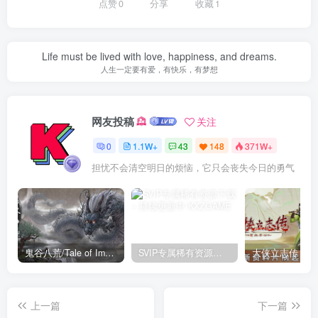
点赞
0
分享
收藏
1
Life must be lived with love, happiness, and dreams.
人生一定要有爱，有快乐，有梦想
网友投稿
关注
0
1.1W+
43
148
371W+
担忧不会清空明日的烦恼，它只会丧失今日的勇气
鬼谷八荒/Tale of Immortal v1.2.105.259|角色扮演|容量27.4GB|免安装绿色中文版
SVIP专属稀有资源下载 – 持续更新中
上一篇
下一篇