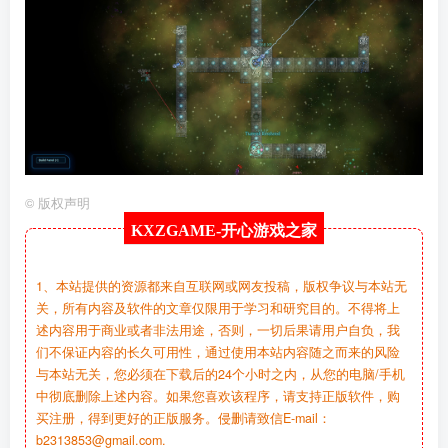
©
版权声明
KXZGAME-
开心游戏之家
1、本站提供的资源都来自互联网或网友投稿，版权争议与本站无
关，所有内容及软件的文章仅限用于学习和研究目的。不得将上
述内容用于商业或者非法用途，否则，一切后果请用户自负，我
们不保证内容的长久可用性，通过使用本站内容随之而来的风险
与本站无关，您必须在下载后的24个小时之内，从您的电脑/手机
中彻底删除上述内容。如果您喜欢该程序，请支持正版软件，购
买注册，得到更好的正版服务。侵删请致信E-mail：
b2313853@gmail.com.