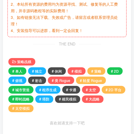
2、本站所有资源的费用均为资源寻找、测试、修复等的人工费
用，并非源码教程等的实际费用！
3、如有链接无法下载、失效或广告，请留言或者联系管理员处
理！
4、安装指导可以进群，看到一定会回复！
THE END
策略战棋
# 单人
# 独立
# 休闲
# 模拟
# 策略
# 2D
# 俯视
# 射击
# 类 Rogue
# 轻度 Rogue
# 城市营造
# 程序生成
# 卡通
# 太空
# 2D 平台
# 即时战略
# 塔防
# 殖民模拟
# 大战略
# 太空模拟
喜欢就请支持一下吧