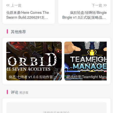
上一篇
下一篇
虫群来袭/Here Comes The
疯狂轮盘/转啊转/Bingle
Swarm Build.22662913|策
Bingle v1.0正式版|策略战棋|
略战棋|容量3.1GB|免安装绿
容量1.9GB|免安装绿色中文
色中文版
版
其他推荐
病态:七侍者 v1.0.0.5|动作冒险|容量557MB|免安装绿色中文版
评论
抢沙发
请登录后发表评论