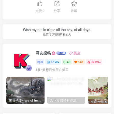
点赞
0
分享
收藏
Wish my smile clear off the sky, of all days.
微笑可以晴朗所有的天
网友投稿
关注
0
1.1W+
43
148
371W+
别让梦想只停留在梦里
鬼谷八荒/Tale of Immortal v1.2.105.259|角色扮演|容量27.4GB|免安装绿色中文版
SVIP专属稀有资源下载 – 持续更新中