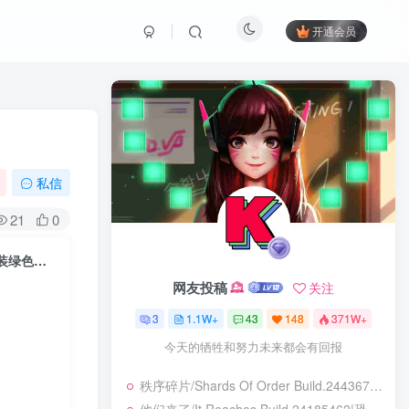
开通会员
私信
21
0
森灵旅社/Pawsome Resort Build.23880540|角色扮演|容量641MB|免安装绿色中文版
网友投稿
关注
3
1.1W+
43
148
371W+
改变你的思想，你就能改变自己的命运
秩序碎片/Shards Of Order Build.24436710|角色扮演|容量2.9GB|免安装绿色中文版