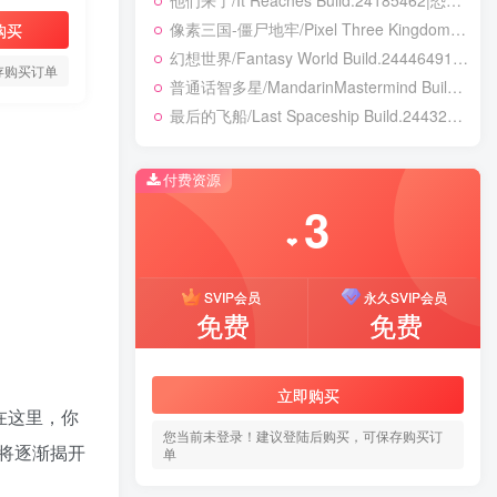
他们来了/It Reaches Build.24185462|恐怖冒险|容量5GB|免安装绿色中文版
像素三国-僵尸地牢/Pixel Three Kingdoms: Zombie Dungeon Build.24007867|动作冒险|容量354B|免安装绿色中文版
购买
幻想世界/Fantasy World Build.24446491|策略战棋|容量3.8GB|免安装绿色中文版
存购买订单
普通话智多星/MandarinMastermind Build.24053068|动作冒险|容量5.5GB|免安装绿色中文版
最后的飞船/Last Spaceship Build.24432237|解谜冒险|容量1.7GB|免安装绿色中文版
付费资源
3
❤
SVIP会员
永久SVIP会员
免费
免费
立即购买
在这里，你
您当前未登录！建议登陆后购买，可保存购买订
将逐渐揭开
单