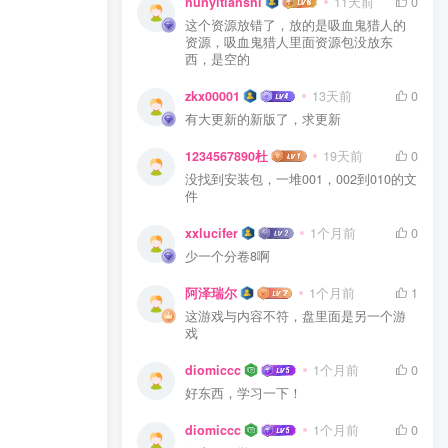
hunyitianshi
11天前
0
这个资源放错了，放的是吸血鬼猎人的
资源，吸血鬼猎人里面资源包没放东
西，是空的
zkx00001
13天前
0
有大更新的新版了，求更新
1234567890杜
19天前
0
没找到安装包，一堆001，002到010的文
件
xxlucifer
1个月前
0
少一个分卷8啊
阿泽瑞尔
1个月前
1
这游戏与内容不符，盘里面是另一个游
戏
diomiccc
1个月前
0
好东西，学习一下！
diomiccc
1个月前
0