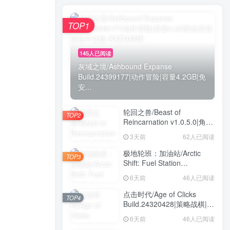
TOP1
145人已阅读
灰域之境/Ashbound Expanse
Build.24399177|动作冒险|容量4.2GB|免
安...
轮回之兽/Beast of
TOP2
Reincarnation v1.0.5.0|角色
扮演|容量32.6GB|免安装绿
3天前
62人已阅读
色中文版
极地轮班：加油站/Arctic
TOP3
Shift: Fuel Station
Build.24404863|模拟经营|容
6天前
46人已阅读
量8GB|免安装绿色中文版
点击时代/Age of Clicks
TOP4
Build.24320428|策略战棋|容
量595MB|免安装绿色中文版
6天前
46人已阅读