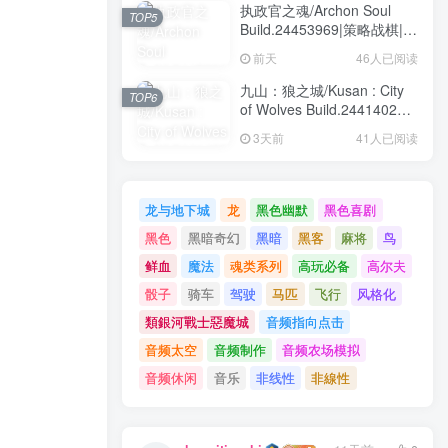
执政官之魂/Archon Soul
TOP5
Build.24453969|策略战棋|容
量3GB|免安装绿色中文版
前天
46人已阅读
九山：狼之城/Kusan : City
TOP6
of Wolves Build.24414028|
动作冒险|容量1.6GB|免安装
3天前
41人已阅读
绿色中文版
龙与地下城
龙
黑色幽默
黑色喜剧
黑色
黑暗奇幻
黑暗
黑客
麻将
鸟
鲜血
魔法
魂类系列
高玩必备
高尔夫
骰子
骑车
驾驶
马匹
飞行
风格化
類銀河戰士惡魔城
音频指向点击
音频太空
音频制作
音频农场模拟
音频休闲
音乐
非线性
非線性