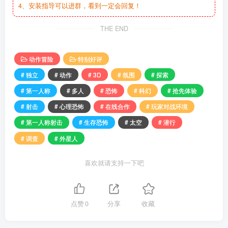
4、安装指导可以进群，看到一定会回复！
THE END
动作冒险
特别好评
# 独立
# 动作
# 3D
# 氛围
# 探索
# 第一人称
# 多人
# 恐怖
# 科幻
# 抢先体验
# 射击
# 心理恐怖
# 在线合作
# 玩家对战环境
# 第一人称射击
# 生存恐怖
# 太空
# 潜行
# 调查
# 外星人
喜欢就请支持一下吧
点赞
0
分享
收藏