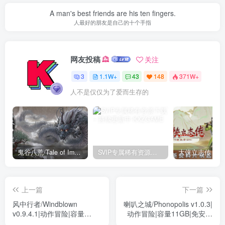
A man's best friends are his ten fingers.
人最好的朋友是自己的十个手指
网友投稿
关注
3
1.1W+
43
148
371W+
人不是仅仅为了爱而生存的
鬼谷八荒/Tale of Immortal v1.2.105.259|角色扮演|容量27.4GB|免安装绿色中文版
SVIP专属稀有资源下载 – 持续更新中
上一篇
下一篇
风中行者/Windblown
喇叭之城/Phonopolis v1.0.3|
v0.9.4.1|动作冒险|容量
动作冒险|容量11GB|免安装
3.5GB|免安装绿色中文版
绿色中文版