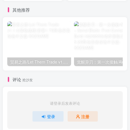
其他推荐
贸易之路/Let Them Trade v1.1.4|策略战棋|容量1.7GB|免安装绿色中文版
觉醒异刃：第
评论
抢沙发
请登录后发表评论
登录
注册