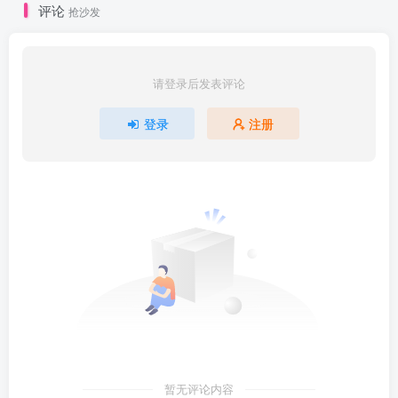
评论
抢沙发
请登录后发表评论
登录
注册
暂无评论内容