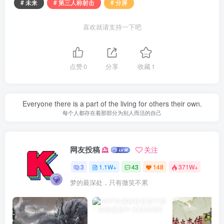
# 未来
# 第三人称射击
# 分屏
喜欢就请支持一下吧
点赞
0
分享
收藏
1
Everyone there is a part of the living for others their own.
每个人都存在着那部分为别人而活的自己
网友投稿
关注
3
1.1W+
43
148
371W+
梦的最深处，只有微笑不累