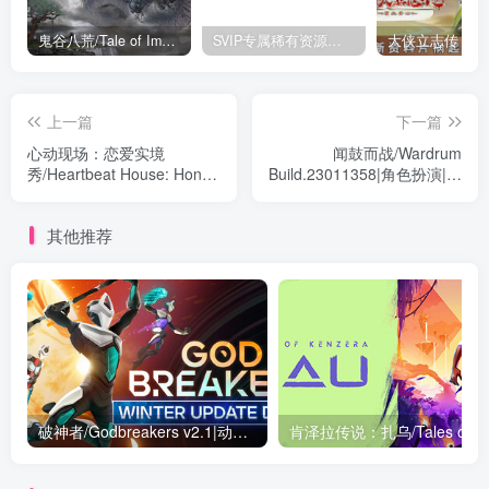
鬼谷八荒/Tale of Immortal v1.2.105.259|角色扮演|容量27.4GB|免安装绿色中文版
SVIP专属稀有资源下载 – 持续更新中
上一篇
下一篇
心动现场：恋爱实境
闻鼓而战/Wardrum
秀/Heartbeat House: Hong
Build.23011358|角色扮演|容
Kong Build.22493116|休闲
量2.2GB|免安装绿色中文版
益智|容量6.5GB|免安装绿色
其他推荐
中文版
破神者/Godbreakers v2.1|动作冒险|容量13.2G|免安装绿色中文版
肯泽拉传说：扎乌/Tales o