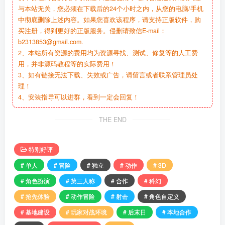
与本站无关，您必须在下载后的24个小时之内，从您的电脑/手机
中彻底删除上述内容。如果您喜欢该程序，请支持正版软件，购
买注册，得到更好的正版服务。侵删请致信E-mail：
b2313853@gmail.com.
2、本站所有资源的费用均为资源寻找、测试、修复等的人工费
用，并非源码教程等的实际费用！
3、如有链接无法下载、失效或广告，请留言或者联系管理员处
理！
4、安装指导可以进群，看到一定会回复！
THE END
特别好评
# 单人
# 冒险
# 独立
# 动作
# 3D
# 角色扮演
# 第三人称
# 合作
# 科幻
# 抢先体验
# 动作冒险
# 射击
# 角色自定义
# 基地建设
# 玩家对战环境
# 后末日
# 本地合作