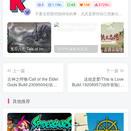
3
1.1W+
43
148
372W+
不要去想那些阻碍你的事，尤其是那些自己想象出来的事
鬼谷八荒/Tale of Immortal v1.2.105.259|角色扮演|容量27.4GB|免安装绿色中文版
SVIP专属稀有资源下载 – 持续更新中
上一篇
下一篇
古神之呼唤/Call of the Elder
这就是爱/This is Love
Gods Build.23095004|动作
Build.19208957|动作冒险|容
冒险|容量16.1GB|免安装绿
量1.1GB|免安装绿色中文版
色中文版
其他推荐