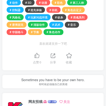
# 动作
# 3D
# 动漫
# 彩色
# 第三人称
# 控制器
# 抢先体验
# 街机
# 角色自定义
# 风格化
# 玩家对战环境
# 砍杀
# 类魂系列
# 赛博朋克
# 清版动作
# 武术
# 音乐
# 华丽格斗
# 节奏
# 角色动作
喜欢就请支持一下吧
点赞
0
分享
收藏
Sometimes you have to be your own hero.
有时候必须做自己的英雄
网友投稿
关注