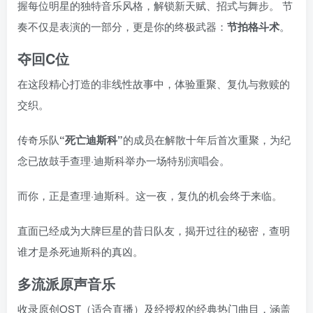
握每位明星的独特音乐风格，解锁新天赋、招式与舞步。 节
奏不仅是表演的一部分，更是你的终极武器：
节拍格斗术
。
夺回C位
在这段精心打造的非线性故事中，体验重聚、复仇与救赎的
交织。
传奇乐队
“死亡迪斯科”
的成员在解散十年后首次重聚，为纪
念已故鼓手查理·迪斯科举办一场特别演唱会。
而你，正是查理·迪斯科。这一夜，复仇的机会终于来临。
直面已经成为大牌巨星的昔日队友，揭开过往的秘密，查明
谁才是杀死迪斯科的真凶。
多流派原声音乐
收录原创OST（适合直播）及经授权的经典热门曲目，涵盖