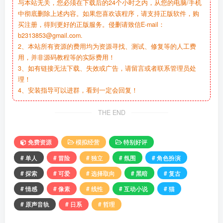
与本站无关，您必须在下载后的24个小时之内，从您的电脑/手机
中彻底删除上述内容。如果您喜欢该程序，请支持正版软件，购
买注册，得到更好的正版服务。侵删请致信E-mail：
b2313853@gmail.com.
2、本站所有资源的费用均为资源寻找、测试、修复等的人工费
用，并非源码教程等的实际费用！
3、如有链接无法下载、失效或广告，请留言或者联系管理员处
理！
4、安装指导可以进群，看到一定会回复！
THE END
免费资源
模拟经营
特别好评
# 单人
# 冒险
# 独立
# 氛围
# 角色扮演
# 探索
# 可爱
# 选择取向
# 黑暗
# 复古
# 情感
# 像素
# 线性
# 互动小说
# 猫
# 原声音轨
# 日系
# 哲理