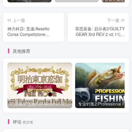
上一篇
下一篇
神力科莎: 竞速/Assetto
罪恶装备: 启示者2/GUILTY
Corsa Competizione
GEAR Xrd REV 2 v2.11|动
Build.16180418|赛车竞速|容
作冒险|容量12.1GB|免安装
量19GB|免安装绿色中文版
绿色中文版
其他推荐
明治東亰恋伽/Full Moon v1.0.0|视觉小说|容量3.4GB|免安装绿色中文版
专业钓鱼2/Professi
评论
抢沙发