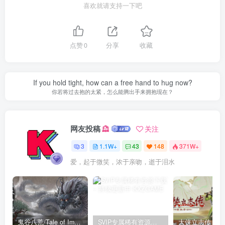
喜欢就请支持一下吧
点赞
0
分享
收藏
If you hold tight, how can a free hand to hug now?
你若将过去抱的太紧，怎么能腾出手来拥抱现在？
网友投稿
关注
3
1.1W+
43
148
371W+
爱，起于微笑，浓于亲吻，逝于泪水
鬼谷八荒/Tale of Immortal v1.2.105.259|角色扮演|容量27.4GB|免安装绿色中文版
SVIP专属稀有资源下载 – 持续更新中