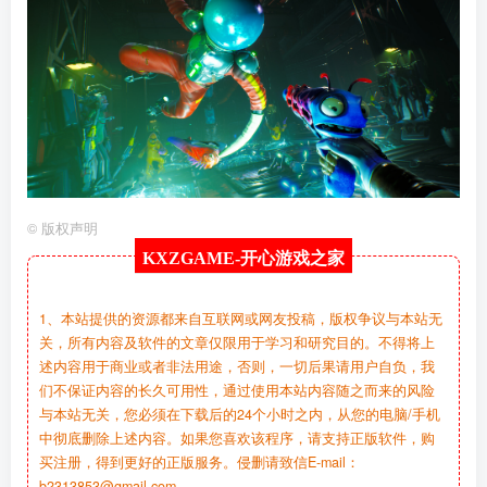
©
版权声明
KXZGAME-
开心游戏之家
1、本站提供的资源都来自互联网或网友投稿，版权争议与本站无
关，所有内容及软件的文章仅限用于学习和研究目的。不得将上
述内容用于商业或者非法用途，否则，一切后果请用户自负，我
们不保证内容的长久可用性，通过使用本站内容随之而来的风险
与本站无关，您必须在下载后的24个小时之内，从您的电脑/手机
中彻底删除上述内容。如果您喜欢该程序，请支持正版软件，购
买注册，得到更好的正版服务。侵删请致信E-mail：
b2313853@gmail.com.