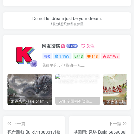
Do not let dream just be your dream.
别让梦想只停留在梦里
网友投稿
关注
0
1.1W+
43
148
371W+
我很平凡，但我独一无二
鬼谷八荒/Tale of Immortal v1.2.105.259|角色扮演|容量27.4GB|免安装绿色中文版
SVIP专属稀有资源下载 – 持续更新中
上一篇
下一篇
死亡回归 Build.11083317|修
基因雨: 风塔 Build.5659086|