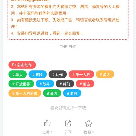
2、本站所有资源的费用均为资源寻找、测试、修复等的人工费
用，并非源码教程等的实际费用！
3、如有链接无法下载、失效或广告，请留言或者联系管理员处
理！
4、安装指导可以进群，看到一定会回复！
THE END
射击动作
# 单人
# 冒险
# 动作
# 第一人称
# 多人
# 开放世界
# 战斗
# 科幻
# 射击
# 第一人称射击
# 暴力
# 血腥
喜欢就请支持一下吧
点赞
1
分享
收藏
1