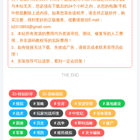
与本站无关，您必须在下载后的24个小时之内，从您的电脑/手机
中彻底删除上述内容。如果您喜欢该程序，请支持正版软件，购
买注册，得到更好的正版服务。侵删请致信E-mail：
b2313853@gmail.com.
2、本站所有资源的费用均为资源寻找、测试、修复等的人工费
用，并非源码教程等的实际费用！
3、如有链接无法下载、失效或广告，请留言或者联系管理员处
理！
4、安装指导可以进群，看到一定会回复！
THE END
特别好评
策略模拟
# 模拟
# 策略
# 生存
# 资源管理
# 基地建设
# 战术
# 玩家对战环境
# 中世纪
# 等角视角
# 困难
# 历史
# 战争
# 即时战略
# 僵尸
# 军事
# 塔防
# 殖民模拟
# 关卡编辑