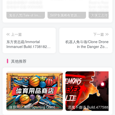
鬼谷八荒/Tale of Immortal v1.2.105.259|角色扮演|容量27.4GB|免安装绿色中文版
SVIP专属稀有资源下载 – 持续更新中
上一篇
下一篇
东方资志疏/Immortal
机器人角斗场/Clone Drone
Immanuel Build.17381827|
in the Danger Zone
动作冒险|容量693MB|免安
v1.9.0.114|动作冒险|容量
装绿色中文版
1.7GB|免安装绿色中文版
其他推荐
体育用品商店/Sporting Goods Shop Build.19471937|模拟经营|容量1.8G|免安装绿色中文版