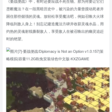
《要战便战》中，有时还要应战不死生物。那为何要让它们
垄断魔法？在一段黑暗历史中，被污染的力量曾搅动死者并
困住那些倔强的灵魂。放轻松享受魔法吧，例如召唤大火球
降临到敌人身上！别忘记建造魔法方碑并收获灵魂水晶，用
灼热的灵魂射线撕裂敌人，享受敌人在被召唤出的幽灵追赶
时的绝望。