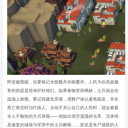
即使被围困，也要铭记水能载舟亦能覆舟。人民为你高效服
务的前提是得保护好他们。如果食物变得稀缺，士兵就会在
战场上挨饿。要记得建造房屋，埋葬尸体以避免瘟疫，并在
死亡将至时治疗病人。当你不关心自己的人民时，就会被最
令人不愉快的方式吞噬——例如出现空荡荡的仓库、没来得
及修复的城墙与军营中的士兵断粮……甚至是丧尸成群的人