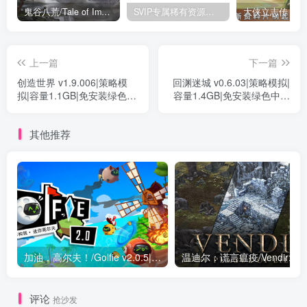
鬼谷八荒/Tale of Immortal v1.2.105.259|角色扮演|容量27.4GB|免安装绿色中文版
SVIP专属稀有资源下载 – 持续更新中
上一篇
下一篇
创造世界 v1.9.006|策略模
回渊迷城 v0.6.03|策略模拟|
拟|容量1.1GB|免安装绿色中
容量1.4GB|免安装绿色中文
文版
版
其他推荐
加油，高尔夫！/Golfie v2.0.5|休闲益智|容量813MB|免安装绿色中文版
评论
抢沙发