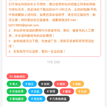
们不保证内容的长久可用性，通过使用本站内容随之而来的风险
与本站无关，您必须在下载后的24个小时之内，从您的电脑/手机
中彻底删除上述内容。如果您喜欢该程序，请支持正版软件，购
买注册，得到更好的正版服务。侵删请致信E-mail：
b2313853@gmail.com.
2、本站所有资源的费用均为资源寻找、测试、修复等的人工费
用，并非源码教程等的实际费用！
3、如有链接无法下载、失效或广告，请留言或者联系管理员处
理！
4、安装指导可以进群，看到一定会回复！
THE END
策略模拟
# 单人
# 独立
# 休闲
# 模拟
# 策略
# 开放世界
# 沙盒
# 管理
# 建造
# 生存
# 基地建设
# 回合制
# 六角格棋盘