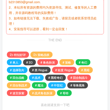
b2313853@gmail.com.
2、本站所有资源的费用均为资源寻找、测试、修复等的人工费
用，并非源码教程等的实际费用！
3、如有链接无法下载、失效或广告，请留言或者联系管理员处
理！
4、安装指导可以进群，看到一定会回复！
THE END
特别好评
策略战棋
# 单人
# 3D
# 角色扮演
# 策略
# 奇幻
# 选择取向
# 类 Rogue
# 轻度 Rogue
# 黑暗
# 回合战略
# 战术
# 黑暗奇幻
# 回合制战斗
# 回合制战术
# 魔法
# 中世纪
# 等角视角
# 迷宫探索
# 战术角色扮演
# 哥特
喜欢就请支持一下吧