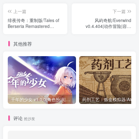
上一篇
下一篇
绯夜传奇：重制版/Tales of
风屿奇航/Everwind
Berseria Remastered
v0.4.404|动作冒险|容量
v1.0.4|角色扮演|容量
2.1GB|免安装绿色中文版
14.4GB|免安装绿色中文版
其他推荐
千年的少女 v1.0.0|角色扮演|容量4.3GB|免安装绿色中文版
药剂工艺：炼金模拟器/Alchem
评论
抢沙发