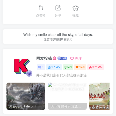
点赞
0
分享
收藏
Wish my smile clear off the sky, of all days.
微笑可以晴朗所有的天
网友投稿
关注
3
1.1W+
43
148
371W+
并不是我们所有的人都会拥有浪漫
鬼谷八荒/Tale of Immortal v1.2.105.259|角色扮演|容量27.4GB|免安装绿色中文版
SVIP专属稀有资源下载 – 持续更新中