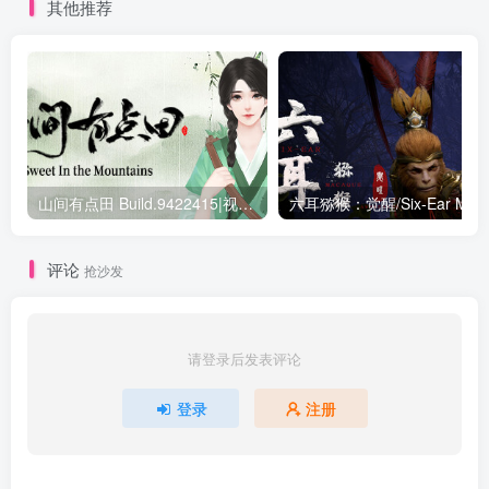
其他推荐
山间有点田 Build.9422415|视觉小说|容量716MB|免安装绿色中文版
六耳猕猴：觉醒/Six-Ear Maca
评论
抢沙发
请登录后发表评论
登录
注册