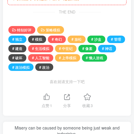
THE END
特别好评
策略模拟
# 独立
# 模拟
# 奇幻
# 放松
# 沙盒
# 管理
# 建造
# 生活模拟
# 中世纪
# 像素
# 神话
# 破坏
# 人工智能
# 上帝模拟
# 懒人游戏
# 政治模拟
# 政治
喜欢就请支持一下吧
点赞
1
分享
收藏
3
Misery can be caused by someone being just weak and
indecisive.