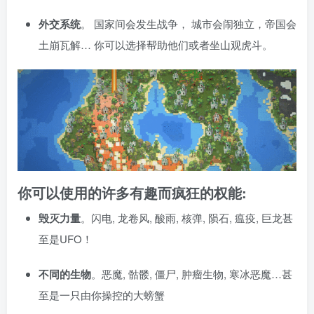
外交系统
。 国家间会发生战争， 城市会闹独立，帝国会
土崩瓦解… 你可以选择帮助他们或者坐山观虎斗。
你可以使用的许多有趣而疯狂的权能:
毁灭力量
。闪电, 龙卷风, 酸雨, 核弹, 陨石, 瘟疫, 巨龙甚
至是UFO！
不同的生物
。恶魔, 骷髅, 僵尸, 肿瘤生物, 寒冰恶魔…甚
至是一只由你操控的大螃蟹