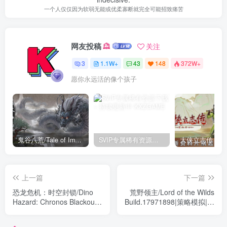
一个人仅仅因为软弱无能或优柔寡断就完全可能招致痛苦
网友投稿
关注
3
1.1W+
43
148
372W+
愿你永远活的像个孩子
鬼谷八荒/Tale of Immortal v1.2.105.259|角色扮演|容量27.4GB|免安装绿色中文版
SVIP专属稀有资源下载 – 持续更新中
上一篇
下一篇
恐龙危机：时空封锁/Dino
荒野领主/Lord of the Wilds
Hazard: Chronos Blackout
Build.17971898|策略模拟|容
Build.19093159|角色扮演|容
量780MB|免安装绿色中文版
量90.MB|免安装绿色中文版