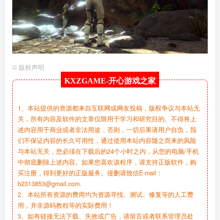
©
版权声明
KXZGAME-
开心游戏之家
1、本站提供的资源都来自互联网或网友投稿，版权争议与本站无
关，所有内容及软件的文章仅限用于学习和研究目的。不得将上
述内容用于商业或者非法用途，否则，一切后果请用户自负，我
们不保证内容的长久可用性，通过使用本站内容随之而来的风险
与本站无关，您必须在下载后的24个小时之内，从您的电脑/手机
中彻底删除上述内容。如果您喜欢该程序，请支持正版软件，购
买注册，得到更好的正版服务。侵删请致信E-mail：
b2313853@gmail.com.
2、本站所有资源的费用均为资源寻找、测试、修复等的人工费
用，并非源码教程等的实际费用！
3、如有链接无法下载、失效或广告，请留言或者联系管理员处