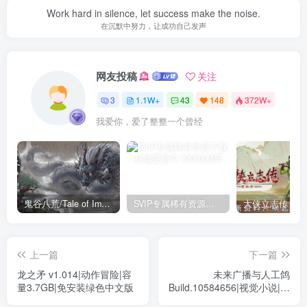
Work hard in silence, let success make the noise.
在沉默中努力，让成功自己发声
网友投稿
关注
3
1.1W+
43
148
372W+
我爱你，爱了整整一个曾经
鬼谷八荒/Tale of Immortal v1.2.105.259|角色扮演|容量27.4GB|免安装绿色中文版
SVIP专属稀有资源下载 – 持续更新中
上一篇
下一篇
龙之矛 v1.014|动作冒险|容
未来广播与人工鸽
量3.7GB|免安装绿色中文版
Build.10584656|视觉小说|容
量2.3GB|免安装绿色中文版