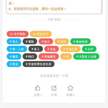
理！
4、安装指导可以进群，看到一定会回复！
THE END
动作冒险
特别好评
# 单人
# 冒险
# 独立
# 动作
# 角色扮演
# 第一人称
# 多人
# 沙盒
# 开放世界
# 合作
# 建造
# 科幻
# 基地建设
# 龙
# 大型多人在线
# 恐龙
# 开放世界生存生存
喜欢就请支持一下吧
点赞
1
分享
收藏
1