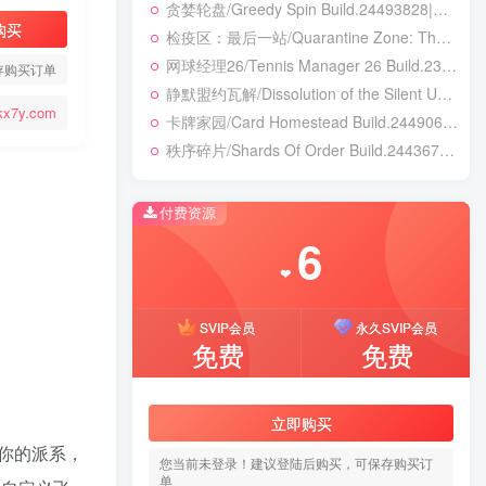
贪婪轮盘/Greedy Spin Build.24493828|策略战棋|容量247B|免安装绿色中文版
购买
检疫区：最后一站/Quarantine Zone: The Last Check v1.1.13.1981|模拟经营|容量12.7GB|免安装绿色中文版
网球经理26/Tennis Manager 26 Build.23764728|体育竞速|容量4.1GB|免安装绿色中文版
存购买订单
静默盟约瓦解/Dissolution of the Silent Union Build.24450155|恐怖冒险|容量1GB|免安装绿色中文版
kx7y.com
卡牌家园/Card Homestead Build.24490632|策略战棋|容量1.3GB|免安装绿色中文版
秩序碎片/Shards Of Order Build.24436710|角色扮演|容量2.9GB|免安装绿色中文版
付费资源
6
❤
SVIP会员
永久SVIP会员
免费
免费
立即购买
你的派系，
您当前未登录！建议登陆后购买，可保存购买订
单