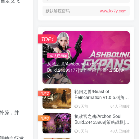
许自定义飞
默认解压密码
www.kx7y.com
TOP1
147人已阅读
灰域之境/Ashbound Expanse
Build.24399177|动作冒险|容量4.2GB|免
安...
轮回之兽/Beast of
TOP2
Reincarnation v1.0.5.0|角色
扮演|容量32.6GB|免安装绿
3天前
64人已阅读
色中文版
 外缘，并
执政官之魂/Archon Soul
TOP3
Build.24453969|策略战棋|容
量3GB|免安装绿色中文版
3天前
48人已阅读
领袖自行发