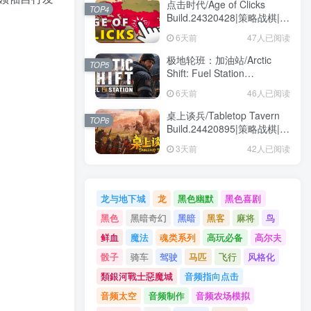
点击时代/Age of Clicks
TOP4
Build.24320428|策略战棋|容
量595MB|免安装绿色中文版
6天前
47人已阅读
极地轮班：加油站/Arctic
TOP5
Shift: Fuel Station
Build.24404863|模拟经营|容
6天前
46人已阅读
量8GB|免安装绿色中文版
桌上谈兵/Tabletop Tavern
TOP6
Build.24420895|策略战棋|容
量5.9GB|免安装绿色中文版
3天前
42人已阅读
龙与地下城
龙
黑色幽默
黑色喜剧
黑色
黑暗奇幻
黑暗
黑客
麻将
鸟
鲜血
魔法
魂类系列
高玩必备
高尔夫
骰子
骑车
驾驶
马匹
飞行
风格化
類銀河戰士惡魔城
音频指向点击
音频太空
音频制作
音频农场模拟