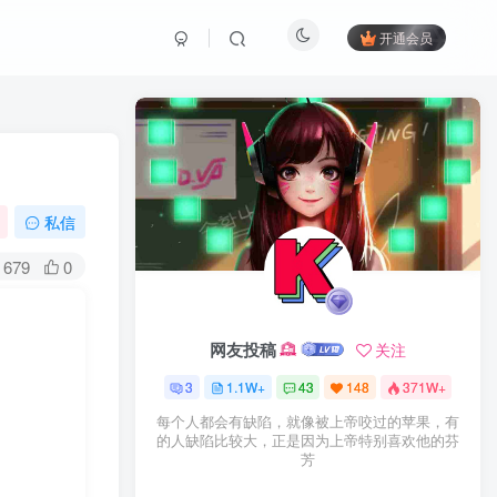
开通会员
私信
679
0
网友投稿
关注
3
1.1W+
43
148
371W+
每个人都会有缺陷，就像被上帝咬过的苹果，有
的人缺陷比较大，正是因为上帝特别喜欢他的芬
芳