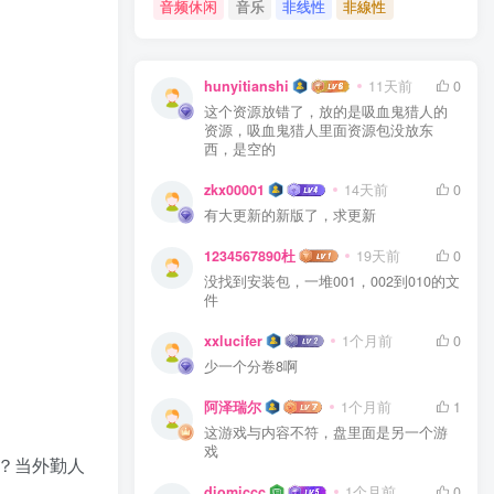
音频休闲
音乐
非线性
非線性
hunyitianshi
11天前
0
这个资源放错了，放的是吸血鬼猎人的
资源，吸血鬼猎人里面资源包没放东
西，是空的
zkx00001
14天前
0
有大更新的新版了，求更新
1234567890杜
19天前
0
没找到安装包，一堆001，002到010的文
件
xxlucifer
1个月前
0
少一个分卷8啊
阿泽瑞尔
1个月前
1
这游戏与内容不符，盘里面是另一个游
戏
？当外勤人
diomiccc
1个月前
0