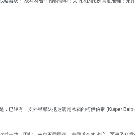
战略游戏： 战斗符合牛顿物理学；太阳系的比例高度准确；允
有一支外星部队抵达满是冰霜的柯伊伯带 (Kuiper Belt)
达成一致。因此，来自不同国家，志同道合的政治、军事及科学