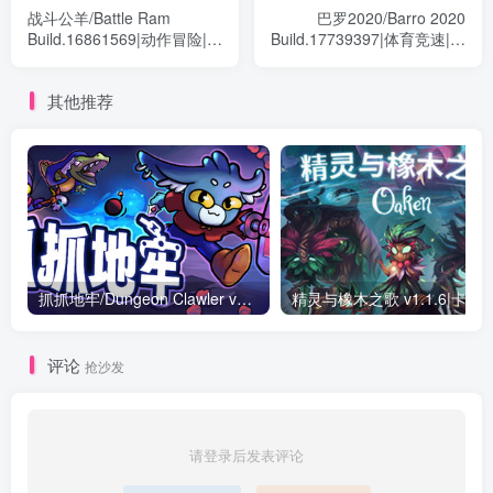
战斗公羊/Battle Ram
巴罗2020/Barro 2020
Build.16861569|动作冒险|容
Build.17739397|体育竞速|容
量40M|免安装绿色中文版
量2.6G|免安装绿色中文版
其他推荐
抓抓地牢/Dungeon Clawler v1.0.10|策略模拟|容量2.3G|免安装绿色中文版
精灵与橡木之歌 v1.1.6|卡牌策略|容量1.6
评论
抢沙发
请登录后发表评论