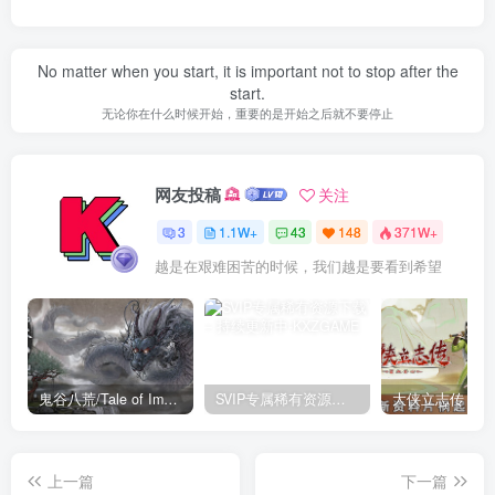
No matter when you start, it is important not to stop after the
start.
无论你在什么时候开始，重要的是开始之后就不要停止
网友投稿
关注
3
1.1W+
43
148
371W+
越是在艰难困苦的时候，我们越是要看到希望
鬼谷八荒/Tale of Immortal v1.2.105.259|角色扮演|容量27.4GB|免安装绿色中文版
SVIP专属稀有资源下载 – 持续更新中
上一篇
下一篇