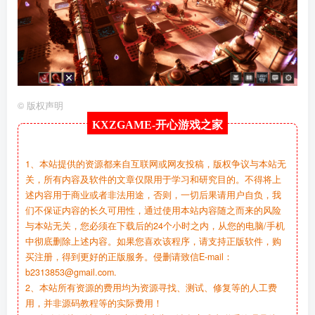
©
版权声明
KXZGAME-
开心游戏之家
1、本站提供的资源都来自互联网或网友投稿，版权争议与本站无
关，所有内容及软件的文章仅限用于学习和研究目的。不得将上
述内容用于商业或者非法用途，否则，一切后果请用户自负，我
们不保证内容的长久可用性，通过使用本站内容随之而来的风险
与本站无关，您必须在下载后的24个小时之内，从您的电脑/手机
中彻底删除上述内容。如果您喜欢该程序，请支持正版软件，购
买注册，得到更好的正版服务。侵删请致信E-mail：
b2313853@gmail.com.
2、本站所有资源的费用均为资源寻找、测试、修复等的人工费
用，并非源码教程等的实际费用！