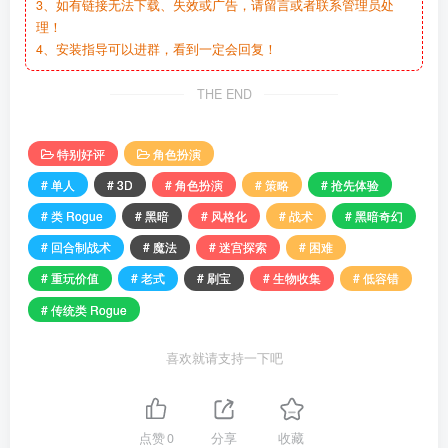
3、如有链接无法下载、失效或广告，请留言或者联系管理员处
理！
4、安装指导可以进群，看到一定会回复！
THE END
特别好评
角色扮演
# 单人
# 3D
# 角色扮演
# 策略
# 抢先体验
# 类 Rogue
# 黑暗
# 风格化
# 战术
# 黑暗奇幻
# 回合制战术
# 魔法
# 迷宫探索
# 困难
# 重玩价值
# 老式
# 刷宝
# 生物收集
# 低容错
# 传统类 Rogue
喜欢就请支持一下吧
点赞
0
分享
收藏