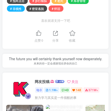
# 指向点击
# 步行模拟
# 老式
# 库存管理
# 非线性
# 密室逃脱
# 怀旧
喜欢就请支持一下吧
点赞
0
分享
收藏
The future you will certainly thank yourself now desperately.
未来的你一定会感谢现在拼命的自己
网友投稿
关注
3
1.1W+
43
148
371W+
努力学习其实是一件很酷的事