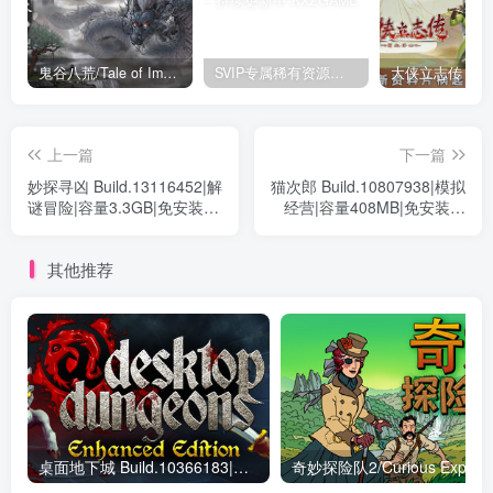
鬼谷八荒/Tale of Immortal v1.2.105.259|角色扮演|容量27.4GB|免安装绿色中文版
SVIP专属稀有资源下载 – 持续更新中
上一篇
下一篇
妙探寻凶 Build.13116452|解
猫次郎 Build.10807938|模拟
谜冒险|容量3.3GB|免安装绿
经营|容量408MB|免安装绿
色中文版
色中文版
其他推荐
桌面地下城 Build.10366183|策略战棋|容量631MB|免安装绿色中文版