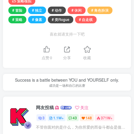
策略模拟
# 冒险
# 独立
# 动作
# 休闲
# 角色扮演
# 策略
# 像素
# 类Rogue
# 自走棋
喜欢就请支持一下吧
点赞
0
分享
收藏
Success is a battle between YOU and YOURSELF only.
成功是一场和自己的比赛
网友投稿
关注
3
1.1W+
43
148
371W+
不管你面对的是什么，为你所爱的而奋斗都会是值得的