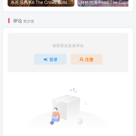
杀死乌鸦/Kill The Crows Build.16441009|动作冒险|容量470MB|免安装绿色中文版
杯杯倒
评论
抢沙发
请登录后发表评论
登录
注册