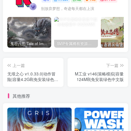
别放弃梦想，奇迹每天都在上演
鬼谷八荒/Tale of Immortal v1.2.105.259|角色扮演|容量27.4GB|免安装绿色中文版
SVIP专属稀有资源下载 – 持续更新中
上一篇
下一篇
无垠之心 v1.0.33.0|动作冒
M工业 v146|策略模拟|容量
险|容量4.2GB|免安装绿色中
124MB|免安装绿色中文版
文版
其他推荐