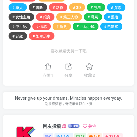
# 单人
# 冒险
# 动作
# 3D
# 氛围
# 探索
# 女性主角
# 拟真
# 第三人称
# 悬疑
# 黑暗
# 中世纪
# 情感
# 历史
# 互动小说
# 电影式
# 记叙
# 架空历史
喜欢就请支持一下吧
点赞
1
分享
收藏
2
Never give up your dreams. Miracles happen everyday.
别放弃梦想，奇迹每天都在上演
网友投稿
关注
0
1.1W+
43
148
371W+