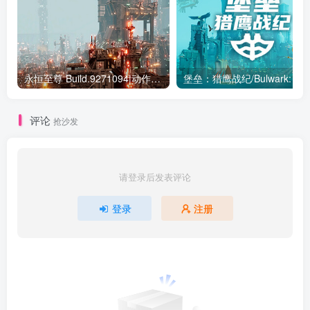
永恒至尊 Build.9271094|动作冒险|容量4.7GB|免安装绿色中文版
堡垒：猎鹰战纪/Bulwark
评论
抢沙发
请登录后发表评论
登录
注册