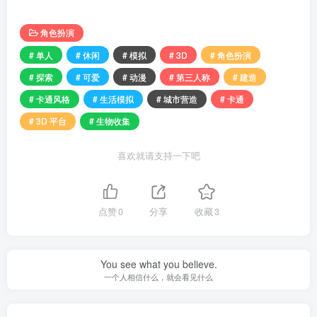
角色扮演
# 单人
# 休闲
# 模拟
# 3D
# 角色扮演
# 探索
# 可爱
# 动漫
# 第三人称
# 建造
# 卡通风格
# 生活模拟
# 城市营造
# 卡通
# 3D 平台
# 生物收集
喜欢就请支持一下吧
点赞
0
分享
收藏
3
You see what you believe.
一个人相信什么，就会看见什么