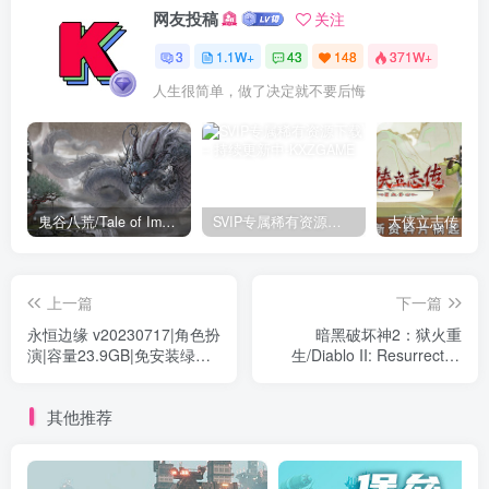
网友投稿
关注
3
1.1W+
43
148
371W+
人生很简单，做了决定就不要后悔
鬼谷八荒/Tale of Immortal v1.2.105.259|角色扮演|容量27.4GB|免安装绿色中文版
SVIP专属稀有资源下载 – 持续更新中
上一篇
下一篇
永恒边缘 v20230717|角色扮
暗黑破坏神2：狱火重
演|容量23.9GB|免安装绿色
生/Diablo II: Resurrected
中文版
v1.6.81914离线版|动作冒险|
容量28.3GB|免安装绿色中
其他推荐
文版