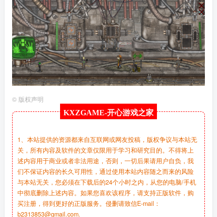
©
版权声明
KXZGAME-
开心游戏之家
1、本站提供的资源都来自互联网或网友投稿，版权争议与本站无
关，所有内容及软件的文章仅限用于学习和研究目的。不得将上
述内容用于商业或者非法用途，否则，一切后果请用户自负，我
们不保证内容的长久可用性，通过使用本站内容随之而来的风险
与本站无关，您必须在下载后的24个小时之内，从您的电脑/手机
中彻底删除上述内容。如果您喜欢该程序，请支持正版软件，购
买注册，得到更好的正版服务。侵删请致信E-mail：
b2313853@gmail.com.