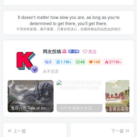
It doesn't matter how slow you are, as long as you're
determined to get there, you'll get there.
不管你有多慢，都不要紧，只要你有决心，你最终都会到达想去的地方
网友投稿
关注
3
1.1W+
43
148
371W+
永不言弃
鬼谷八荒/Tale of Immortal v1.2.105.259|角色扮演|容量27.4GB|免安装绿色中文版
SVIP专属稀有资源下载 – 持续更新中
上一篇
下一篇