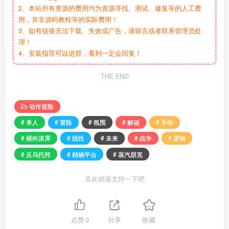
2、本站所有资源的费用均为资源寻找、测试、修复等的人工费
用，并非源码教程等的实际费用！
3、如有链接无法下载、失效或广告，请留言或者联系管理员处
理！
4、安装指导可以进群，看到一定会回复！
THE END
动作冒险
# 单人
# 冒险
# 氛围
# 解谜
# 手绘
# 横向滚屏
# 线性
# 未来
# 战争
# 逻辑
# 反乌托邦
# 精确平台
# 蒸汽朋克
喜欢就请支持一下吧
点赞
0
分享
收藏