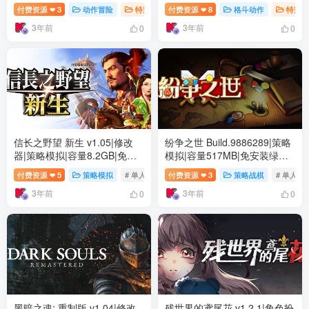
文版
斗动作|容量54.6GB|免安装绿
付费资源
3
动作冒险
特别好评
付费资源
# 独立
8
# 可爱
格斗动作
# 恐怖
特别好
❤
❤
色中文版
3年前
3年前
0
0
信长之野望 新生 v1.05|修改
纷争之世 Build.9886289|策略
器|策略模拟|容量8.2GB|免安
模拟|容量517MB|免安装绿色
装绿色中文版
中文版
付费资源
5
策略模拟
# 单人
# 模拟
付费资源
# 3D
3
策略战棋
# 单人
❤
❤
3年前
3年前
0
0
黑暗之魂: 重制版 v1.04|修改
残世界的鸢尾花 v1.2.1|角色扮