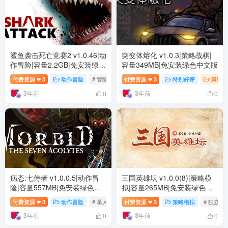
鲨鱼袭击死亡竞赛2 v1.0.46|动
突变体熔化 v1.0.3|策略战棋|
作冒险|容量2.2GB|免安装绿色
容量349MB|免安装绿色中文版
中文版
付费资源
5
动作冒险
# 冒险
# 动作
付费资源
# 3D
3
特别好评
策略战
❤
❤
3年前
3年前
0
0
病态:七侍者 v1.0.0.5|动作冒
三国英雄坛 v1.0.0(8)|策略模
险|容量557MB|免安装绿色中
拟|容量265MB|免安装绿色中
文版
文版
付费资源
3
动作冒险
# 单人
# 冒险
付费资源
# 独立
3
策略模拟
# 独立
❤
❤
3年前
3年前
0
0