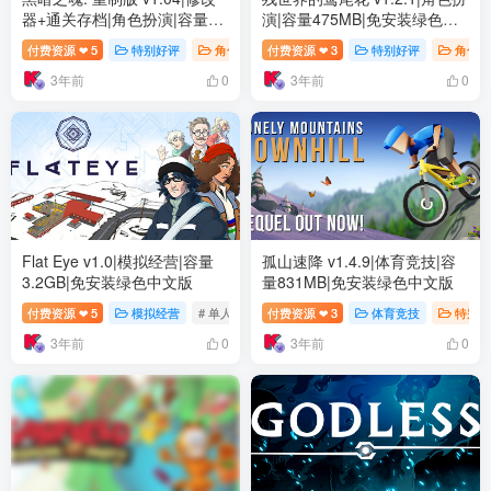
器+通关存档|角色扮演|容量
演|容量475MB|免安装绿色中
6.9GB|免安装绿色中文版
文版
付费资源
5
特别好评
角色扮演
付费资源
# 冒险
3
# 动作
特别好评
# 氛围
角色扮
❤
❤
3年前
3年前
0
0
Flat Eye v1.0|模拟经营|容量
孤山速降 v1.4.9|体育竞技|容
3.2GB|免安装绿色中文版
量831MB|免安装绿色中文版
付费资源
5
模拟经营
# 单人
# 模拟
付费资源
# 氛围
3
体育竞技
特别好
❤
❤
3年前
3年前
0
0