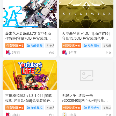
爆击艺术2 Build.7315774|动
天空攀登者 v1.0.11|动作冒险|
作冒险|容量7GB|免安装绿色
容量15.5GB|免安装绿色中文
中文版
版
付费资源
5
动作冒险
# 单人
# 独立
付费资源
# 动作
6
动作冒险
# 动作
❤
❤
3年前
3年前
0
0
主播模拟器2 v1.3.1.011|策略
无限之争: 终极一击
模拟|容量2.4GB|免安装绿色中
v20230405|格斗动作|容量
文版
5.8GB|免安装绿色中文版
付费资源
5
策略模拟
# 单人
# 休闲
付费资源
# 模拟
5
格斗动作
# 单人
❤
❤
3年前
3年前
1
0