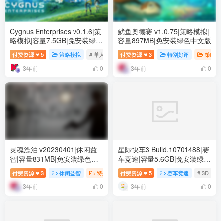
Cygnus Enterprises v0.1.6|策
鱿鱼奥德赛 v1.0.75|策略模拟|
略模拟|容量7.5GB|免安装绿色
容量897MB|免安装绿色中文版
中文版
付费资源
5
策略模拟
# 单人
# 冒险
付费资源
# 独立
3
特别好评
策略模
❤
❤
3年前
3年前
0
0
灵魂漂泊 v20230401|休闲益
星际快车3 Build.10701488|赛
智|容量831MB|免安装绿色中
车竞速|容量5.6GB|免安装绿色
文版
中文版
付费资源
3
休闲益智
特别好评
付费资源
# 单人
5
# 休闲
赛车竞速
# 角色扮演
# 3D
❤
❤
3年前
3年前
0
0