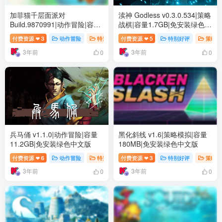
加菲猫千层面派对
渎神 Godless v0.3.0.534|策略
Build.9870991|动作冒险|容量
战棋|容量1.7GB|免安装绿色中
576MB|免安装绿色中文版
文版
付费资源
3
动作冒险
特别好评
付费资源
# 单人
5
# 冒险
特别好评
# 动作
策略战
❤
❤
3年前
3年前
0
0
兵马俑 v1.1.0|动作冒险|容量
黑化斜线 v1.6|策略模拟|容量
11.2GB|免安装绿色中文版
180MB|免安装绿色中文版
付费资源
6
动作冒险
特别好评
付费资源
# 单人
3
# 冒险
特别好评
# 独立
策略模
❤
❤
3年前
3年前
0
0