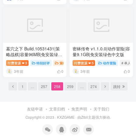
墓穴之下 Build.10531431|策
密林传奇 v1.1.0.0|动作冒险|容
略战棋|容量96MB|免安装绿色
量9.1GB|免安装绿色中文版
中文版
付费资源
3
特别好评
策略战棋
付费资源
# 单人
5
# 策略
动作冒险
# 解谜
# 单人
❤
❤
3年前
3年前
0
0
1
…
257
258
259
…
274
跳转
友链申请
文章归档
免责声明
关于我们
Copyright © 2023 ·
KXZGAME
· 由Zibll主题强力驱动.