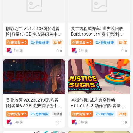
阴影之中 v1.1.1.1060|解谜冒
复古方程式赛车: 世界巡回赛
险|容量1.7GB|免安装绿色中文
Build.10901519|赛车竞速|容
版
量1.6GB|免安装绿色中文版
付费资源
5
特别好评
解谜冒险
付费资源
# 冒险
5
# 休闲
特别好评
# 氛围
赛车竞
❤
❤
3年前
3年前
0
0
灵异校园 v20230219|恐怖冒
智械危机: 战术真空行动
险|容量6.2GB|免安装绿色中文
v1.1.01-613|动作冒险|容量
版
2GB|免安装绿色中文版
付费资源
5
恐怖冒险
# 动作
# 休闲
付费资源
# 3D
5
动作冒险
特别好
❤
❤
3年前
3年前
1
0