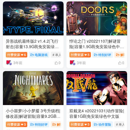
异形战机最终版2 v1.4.2|飞行
悖论之门 v20221107|解谜冒
射击|容量13.9GB|免安装绿色
险|容量1.9GB|免安装绿色中文
中文版
版
付费资源
6
电脑游戏
# 单人
# 动作
付费资源
# 3D
5
特别好评
解谜冒
❤
❤
3年前
3年前
0
0
小小噩梦/小小梦靥 3号升级档|
双截龙4 v20221031|动作冒险|
修改器|解谜冒险|容量9.2GB|
容量1GB|免安装绿色中文版
免安装绿色中文版
付费资源
5
特别好评
解谜冒险
付费资源
# 单人
5
# 冒险
动作冒险
# 独立
# 单人
❤
❤