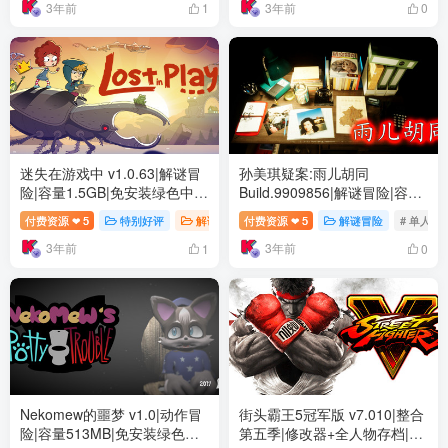
3年前
3年前
1
0
迷失在游戏中 v1.0.63|解谜冒
孙美琪疑案:雨儿胡同
险|容量1.5GB|免安装绿色中文
Build.9909856|解谜冒险|容量
版
9.6GB|免安装绿色中文版
付费资源
5
特别好评
解谜冒险
付费资源
# 单人
5
# 冒险
解谜冒险
# 独立
# 单人
❤
❤
3年前
3年前
1
0
Nekomew的噩梦 v1.0|动作冒
街头霸王5冠军版 v7.010|整合
险|容量513MB|免安装绿色中
第五季|修改器+全人物存档|格