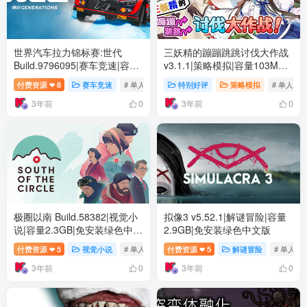
世界汽车拉力锦标赛:世代
三妖精的蹦蹦跳跳讨伐大作战
Build.9796095|赛车竞速|容量
v3.1.1|策略模拟|容量103MB|
47.2GB|免安装绿色中文版
免安装绿色中文版
付费资源
8
赛车竞速
# 单人
# 模拟
特别好评
# 3D
策略模拟
# 单人
❤
3年前
3年前
0
0
极圈以南 Build.58382|视觉小
拟像3 v5.52.1|解谜冒险|容量
说|容量2.3GB|免安装绿色中文
2.9GB|免安装绿色中文版
版
付费资源
5
视觉小说
# 单人
# 冒险
付费资源
# 氛围
5
解谜冒险
# 单人
❤
❤
3年前
3年前
0
0