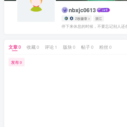
nbxjc0613
2枚徽章
浙江
停下来休息的时候，不要忘记别人还
文章
0
收藏
0
评论
1
版块
0
帖子
0
粉丝
0
发布
0