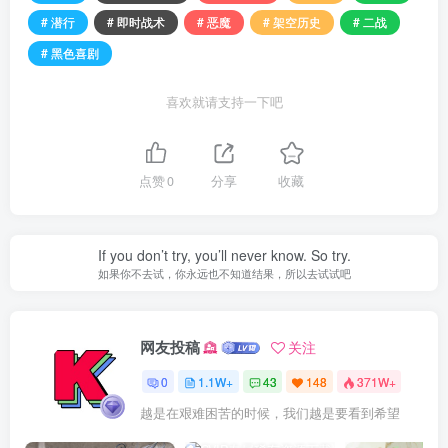
# 潜行
# 即时战术
# 恶魔
# 架空历史
# 二战
# 黑色喜剧
喜欢就请支持一下吧
点赞
0
分享
收藏
If you don’t try, you’ll never know. So try.
如果你不去试，你永远也不知道结果，所以去试试吧
网友投稿
关注
0
1.1W+
43
148
371W+
越是在艰难困苦的时候，我们越是要看到希望