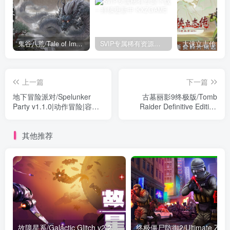
鬼谷八荒/Tale of Immortal v1.2.105.259|角色扮演|容量27.4GB|免安装绿色中文版
SVIP专属稀有资源下载 – 持续更新中
上一篇
下一篇
地下冒险派对/Spelunker
古墓丽影9终极版/Tomb
Party v1.1.0|动作冒险|容量
Raider Definitive Edition
3.2GB|免安装绿色中文版
v1.01.838|动作冒险|容量
21.7GB|免安装绿色中文版
其他推荐
故障星系/Galactic Glitch v2.22|动作冒险|容量885MB|免安装绿色中文版
终极僵尸防御2/