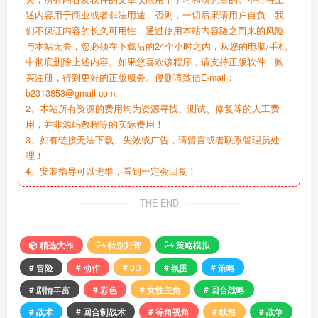
述内容用于商业或者非法用途，否则，一切后果请用户自负，我
们不保证内容的长久可用性，通过使用本站内容随之而来的风险
与本站无关，您必须在下载后的24个小时之内，从您的电脑/手机
中彻底删除上述内容。如果您喜欢该程序，请支持正版软件，购
买注册，得到更好的正版服务。侵删请致信E-mail：
b2313853@gmail.com.
2、本站所有资源的费用均为资源寻找、测试、修复等的人工费
用，并非源码教程等的实际费用！
3、如有链接无法下载、失效或广告，请留言或者联系管理员处
理！
4、安装指导可以进群，看到一定会回复！
THE END
精选大作
特别好评
策略模拟
# 冒险
# 动作
# 3D
# 氛围
# 策略
# 剧情丰富
# 彩色
# 女性主角
# 回合战略
# 战术
# 回合制战术
# 等角视角
# 线性
# 战争