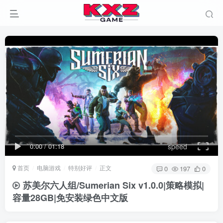
0:00
/
01:18
speed
首页
电脑游戏
特别好评
正文
0
197
0
苏美尔六人组/Sumerian Six v1.0.0|策略模拟|
容量28GB|免安装绿色中文版