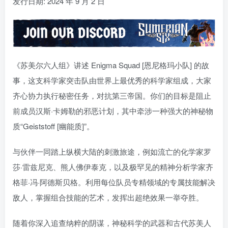
发行日期: 2024 年 9 月 2 日
《苏美尔六人组》讲述 Enigma Squad [恩尼格玛小队] 的故
事，这支科学家突击队由世界上最优秀的科学家组成，大家
齐心协力执行秘密任务，对抗第三帝国。你们的目标是阻止
前成员汉斯·卡姆勒的邪恶计划，其中牵涉一种强大的神秘物
质“Geiststoff [幽能质]”。
与伙伴一同踏上纵横大陆的刺激旅途，例如流亡的化学家罗
莎·雷兹尼克、熊人佛伊泰克，以及极罕见的精神分析学家齐
格菲·冯·阿德斯贝格。利用每位队员专精领域的专属技能解决
敌人，掌握组合技能的艺术，发挥出超绝效果一举夺胜。
随着你深入追查纳粹的阴谋，神秘科学的武器和古代苏美人