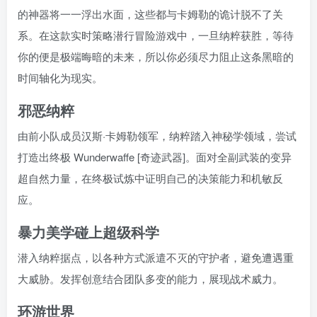
的神器将一一浮出水面，这些都与卡姆勒的诡计脱不了关
系。在这款实时策略潜行冒险游戏中，一旦纳粹获胜，等待
你的便是极端晦暗的未来，所以你必须尽力阻止这条黑暗的
时间轴化为现实。
邪恶纳粹
由前小队成员汉斯·卡姆勒领军，纳粹踏入神秘学领域，尝试
打造出终极 Wunderwaffe [奇迹武器]。面对全副武装的变异
超自然力量，在终极试炼中证明自己的决策能力和机敏反
应。
暴力美学碰上超级科学
潜入纳粹据点，以各种方式派遣不灭的守护者，避免遭遇重
大威胁。发挥创意结合团队多变的能力，展现战术威力。
环游世界