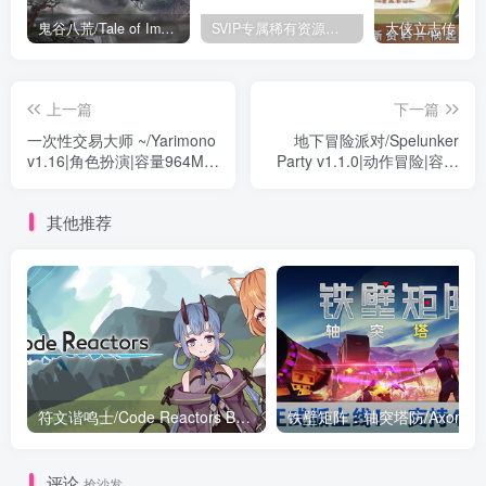
鬼谷八荒/Tale of Immortal v1.2.105.259|角色扮演|容量27.4GB|免安装绿色中文版
SVIP专属稀有资源下载 – 持续更新中
上一篇
下一篇
一次性交易大师 ~/Yarimono
地下冒险派对/Spelunker
v1.16|角色扮演|容量964MB|
Party v1.1.0|动作冒险|容量
免安装绿色中文版
3.2GB|免安装绿色中文版
其他推荐
符文谐鸣士/Code Reactors Build.18165237|动作冒险|容量1.4GB|免安装绿色中文版
评论
抢沙发