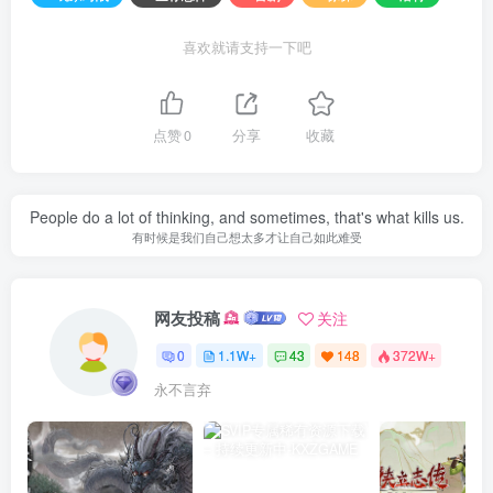
喜欢就请支持一下吧
点赞
0
分享
收藏
People do a lot of thinking, and sometimes, that's what kills us.
有时候是我们自己想太多才让自己如此难受
网友投稿
关注
0
1.1W+
43
148
372W+
永不言弃