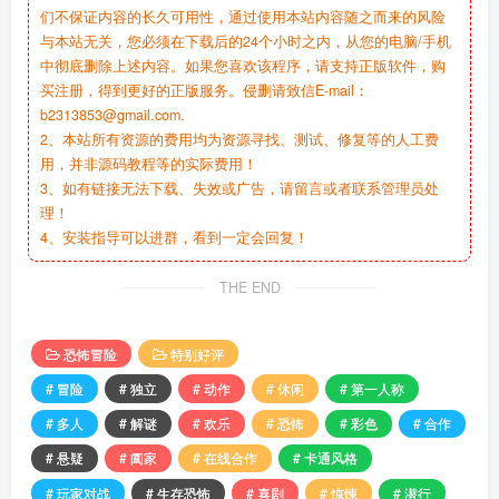
们不保证内容的长久可用性，通过使用本站内容随之而来的风险
与本站无关，您必须在下载后的24个小时之内，从您的电脑/手机
中彻底删除上述内容。如果您喜欢该程序，请支持正版软件，购
买注册，得到更好的正版服务。侵删请致信E-mail：
b2313853@gmail.com.
2、本站所有资源的费用均为资源寻找、测试、修复等的人工费
用，并非源码教程等的实际费用！
3、如有链接无法下载、失效或广告，请留言或者联系管理员处
理！
4、安装指导可以进群，看到一定会回复！
THE END
恐怖冒险
特别好评
# 冒险
# 独立
# 动作
# 休闲
# 第一人称
# 多人
# 解谜
# 欢乐
# 恐怖
# 彩色
# 合作
# 悬疑
# 阖家
# 在线合作
# 卡通风格
# 玩家对战
# 生存恐怖
# 喜剧
# 惊悚
# 潜行