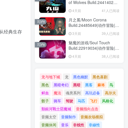
of Wolves Build.24414028|
动作冒险|容量1.6GB|免安装
4天前
41人已阅读
绿色中文版
月之冕/Moon Corona
TOP5
Build.24485649|动作冒险|容
量12.1GB|免安装绿色中文版
从经典生存
3天前
39人已阅读
魅魔的游戏/Soul Touch
TOP6
Build.22919034|动作冒险|容
量57.5GB|免安装绿色中文版
4天前
38人已阅读
龙与地下城
龙
黑色幽默
黑色喜剧
黑色
黑暗奇幻
黑暗
黑客
麻将
鸟
鲜血
魔法
魂类系列
高玩必备
高尔夫
骰子
骑车
驾驶
马匹
飞行
风格化
類銀河戰士惡魔城
音频指向点击
音频太空
音频制作
音频农场模拟
音频休闲
音乐
非线性
非線性