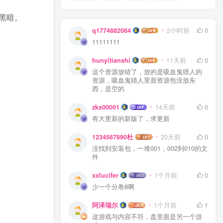
黑暗。
q1774882064
2小时前
0
11111111
hunyitianshi
11天前
0
这个资源放错了，放的是吸血鬼猎人的
资源，吸血鬼猎人里面资源包没放东
西，是空的
zkx00001
14天前
0
有大更新的新版了，求更新
1234567890杜
20天前
0
没找到安装包，一堆001，002到010的文
件
xxlucifer
1个月前
0
少一个分卷8啊
阿泽瑞尔
1个月前
1
这游戏与内容不符，盘里面是另一个游