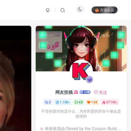
开通会员
网友投稿
关注
3
1.1W+
43
148
371W+
不管你面对的是什么，为你所爱的而奋斗都会是
值得的
神券救我命/Saved by the Coupon Build.23925962|休闲益智|容量273B|免安装绿色中文版