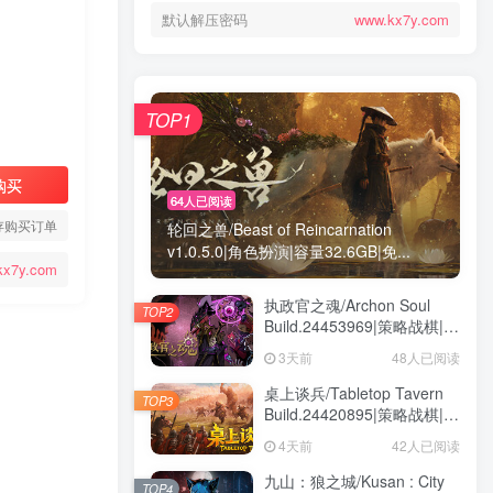
默认解压密码
www.kx7y.com
TOP1
购买
64人已阅读
存购买订单
轮回之兽/Beast of Reincarnation
v1.0.5.0|角色扮演|容量32.6GB|免...
kx7y.com
执政官之魂/Archon Soul
TOP2
Build.24453969|策略战棋|容
量3GB|免安装绿色中文版
3天前
48人已阅读
桌上谈兵/Tabletop Tavern
TOP3
Build.24420895|策略战棋|容
量5.9GB|免安装绿色中文版
4天前
42人已阅读
九山：狼之城/Kusan : City
TOP4