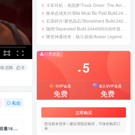
卡车司机：美国梦/Truck Driver: The American Dream Build.24390879|模拟经营|容量19.5GB|免安装绿色中文版
账单必须支付/Bills Must Be Paid Build.24451921|动作冒险|容量1.4GB|免安装绿色中文版
石质碎片/紫色晶石/Stoneshard Build.24221199|角色扮演|容量887B|免安装绿色中文版
隔绝/Separated Build.24445653|动作冒险|容量8.1GB|免安装绿色中文版
降世神通传奇：格斗游戏/Avatar Legends: The Fighting Game Build.24421547|动作冒险|容量8.2GB|免安装绿色中文版
付费资源
5
238
0
❤
SVIP会员
永久SVIP会员
免费
免费
私信
立即购买
您当前未登录！建议登陆后购买，可保存购买订
塞琳娜的不眠夜/Selene’s Unbearable Night Build.16527196|恐怖冒险|容量18.3GB|免安装绿色中文版
单