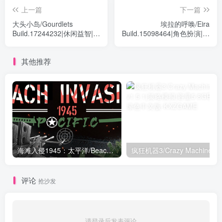
上一篇
下一篇
大头小岛/Gourdlets
埃拉的呼唤/Eira
Build.17244232|休闲益智|容
Build.15098464|角色扮演|容
量257MB|免安装绿色中文版
量3.9GB|免安装绿色中文版
其他推荐
海滩入侵1945：太平洋/Beach Invasion 1945 – Pacific Build.15420488|射击动作|容量4.9GB|免安装绿色中文版
评论
抢沙发
请登录后发表评论