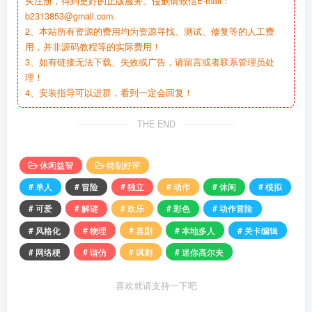
买注册，得到更好的正版服务。侵删请致信E-mail：
b2313853@gmail.com.
2、本站所有资源的费用均为资源寻找、测试、修复等的人工费
用，并非源码教程等的实际费用！
3、如有链接无法下载、失效或广告，请留言或者联系管理员处
理！
4、安装指导可以进群，看到一定会回复！
THE END
休闲益智
特别好评
# 单人
# 冒险
# 独立
# 动作
# 休闲
# 模拟
# 可爱
# 解谜
# 欢乐
# 彩色
# 动作冒险
# 风格化
# 物理
# 喜剧
# 本地多人
# 关卡编辑
# 网络梗
# 谐仿
# 讽刺
# 迷你高尔夫
喜欢就请支持一下吧