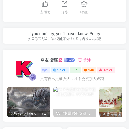
点赞
0
分享
收藏
If you don’t try, you’ll never know. So try.
如果你不去试，你永远也不知道结果，所以去试试吧
网友投稿
关注
3
1.1W+
43
148
371W+
只有自己足够强大，才不会被别人践踏
鬼谷八荒/Tale of Immortal v1.2.105.259|角色扮演|容量27.4GB|免安装绿色中文版
SVIP专属稀有资源下载 – 持续更新中