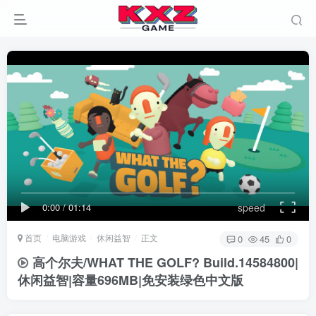
0:00
/
01:14
speed
首页
电脑游戏
休闲益智
正文
0
45
0
高个尔夫/WHAT THE GOLF? Build.14584800|
休闲益智|容量696MB|免安装绿色中文版